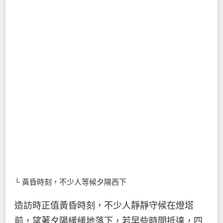
└ 黃昏時刻，不少人等候夕陽西下
造訪時正值黃昏時刻，不少人靜靜守候在燈塔
前，望著夕陽緩緩地落下，若早些時間抵達，四