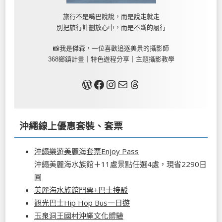
旅行不是嘴巴說說，而是說走就走
別把旅行計劃放心中，而是不斷的履行
📸我是傑森，一位喜歡追逐美景的攝影師
368鄉鎮計畫｜特色遊程分享｜主題攝影教學
關於我
Facebook
Instagram
Mail
Threads
沖繩線上優惠套裝、套票
沖繩樂遊美麗海套票Enjoy Pass
沖繩美麗海水族館＋11處景點任選4處，現省2290日
圓
美麗海水族館門票+巴士接駁
觀光巴士Hip Hop Bus一日遊
玉泉洞王國村沖繩文化體驗