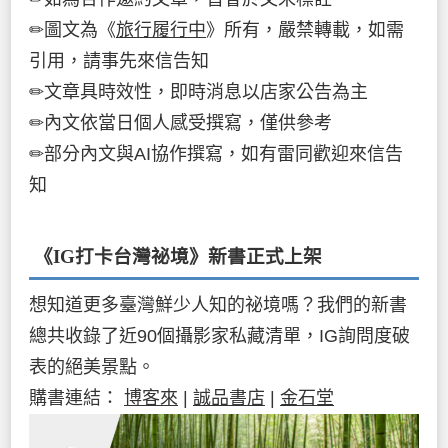
✏圖文為《
旅行履行中
》所有，嚴禁轉載，如需
引用，請事先來信告知
✏文章具時效性，即時消息以店家公告為主
✏內文依當日個人感受撰寫，僅供參考
✏部分內文與AI協作撰寫，如有雷同歡迎來信告
知
《IG打卡台灣祕境》新書
正式上架
想知道更多臺灣鮮少人知的祕境嗎？我們的新書
總共收錄了近90個攝影家私藏清單，IG詢問度破
表的絕美景點。
購書連結：
博客來
|
誠品書店
|
金石堂