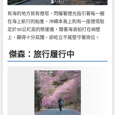
有海的地方就有燈塔，閃耀著燈光指引著每一艘
在海上航行的船隻，沖繩本島上則有一座燈塔駐
足於30公尺高的懸崖邊，隨著海浪拍打在峭壁
上，顯得十分孤獨，卻屹立不搖堅守著崗位。
傑森：旅行履行中