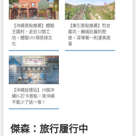
【沖繩景點推薦】體驗
【東引景點推薦】烈女
王國村，走近32間工
義坑，巍峨壯麗的懸
坊，體驗101項琉球文
崖，深埋著一則淒美故
化
事
【沖繩這樣玩】10個沖
繩IG打卡景點，來沖繩
不能少了這一張！
傑森：旅行履行中