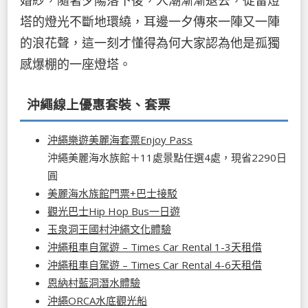
婚紗，隨著夕陽落下後，人潮漸漸退去，徒留燈
塔的燈光不斷地環繞，耳邊一夕傳來一陣又一陣
的浪花聲，這一刻才懂得為何大家認為他是孤獨
感爆棚的一座燈塔。
沖繩線上優惠套裝、套票
沖繩樂遊美麗海套票Enjoy Pass
沖繩美麗海水族館＋11處景點任選4處，現省2290日
圓
美麗海水族館門票+巴士接駁
觀光巴士Hip Hop Bus一日遊
玉泉洞王國村沖繩文化體驗
沖繩租車自駕遊 – Times Car Rental 1-3天租借
沖繩租車自駕遊 – Times Car Rental 4-6天租借
恩納村藍洞潛水體驗
沖繩ORCA水底觀光船