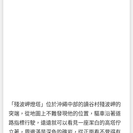
「殘波岬燈塔」位於沖繩中部的讀谷村殘波岬的
突端，從地圖上不難發現他的位置，驅車沿著道
路指標行駛，遠遠就可以看見一座潔白的高塔佇
立著，周邊滿是深色的礁岩，從正面看不覺得有