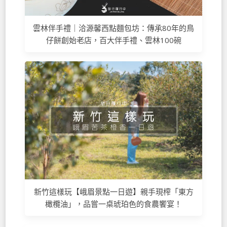
雲林伴手禮｜洽源馨西點麵包坊：傳承80年的鳥
仔餅創始老店，百大伴手禮、雲林100碗
新竹這樣玩【峨眉景點一日遊】親手現榨「東方
橄欖油」，品嘗一桌琥珀色的食農饗宴！