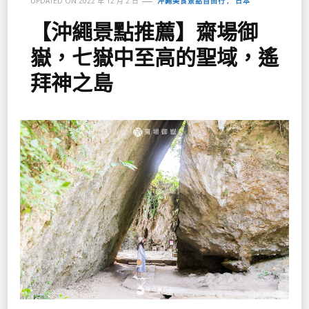
沖繩美食景點自由行
日本
UPDATED ON
2022 年 12 月 2 日
【沖繩景點推薦】齋場御
嶽，七嶽中至高的聖域，遙
拜神之島