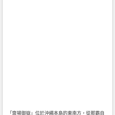
「齋場御嶽」位於沖繩本島的東南方，從那霸自