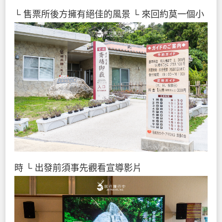
└ 售票所後方擁有絕佳的風景
└ 來回約莫一個小
時
└ 出發前須事先觀看宣導影片