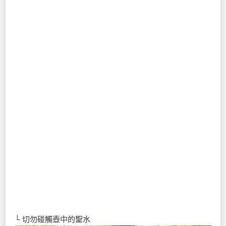
└ 切勿碰觸壺中的聖水