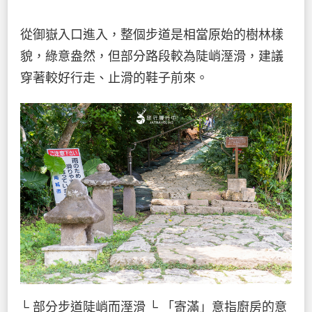
從御嶽入口進入，整個步道是相當原始的樹林樣
貌，綠意盎然，但部分路段較為陡峭溼滑，建議
穿著較好行走、止滑的鞋子前來。
└ 部分步道陡峭而溼滑
└ 「寄滿」意指廚房的意