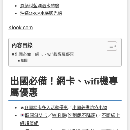
恩納村藍洞潛水體驗
沖繩ORCA水底觀光船
Klook.com
內容目錄
出國必備！網卡、wifi機專屬優惠
相關
出國必備！網卡、wifi機專
屬優惠
🔥
各國網卡多入活動優惠
／
出國必備防疫小物
韓國SIM卡
／
WIFI機(吃到飽不降速)
／
不斷線上
網超值組