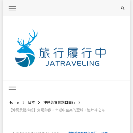
旅行履行中
台灣旅遊景點懶人包、368鄉鎮深度旅遊、主題攝影教學
Home
日本
沖繩美食景點自由行
【沖繩景點推薦】齋場御嶽，七嶽中至高的聖域，遙拜神之島