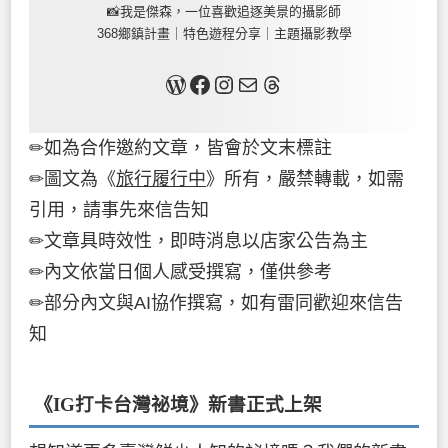
📸我是傑森，一位喜歡追逐美景的攝影師
368鄉鎮計畫｜特色遊程分享｜主題攝影教學
關於我
Facebook
Instagram
Mail
Threads
✏如為合作邀約文章，皆會於文末標註
✏圖文為《
旅行履行中
》所有，嚴禁轉載，如需
引用，請事先來信告知
✏文章具時效性，即時消息以店家公告為主
✏內文依當日個人感受撰寫，僅供參考
✏部分內文與AI協作撰寫，如有雷同歡迎來信告
知
《IG打卡台灣祕境》新書
正式上架