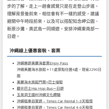
步的了解，走上一趟會感覺只是在走登山步道，
理解背景後前來，相信會有不一樣的感受，建議
避開中午時段前來，以及可以搭配知念岬公園、
新原沙灘、奧武島一同順遊，安排沖繩東南部一
日遊。
沖繩線上優惠套裝、套票
沖繩樂遊美麗海套票Enjoy Pass
沖繩美麗海水族館＋11處景點任選4處，現省2290日
圓
美麗海水族館門票+巴士接駁
觀光巴士Hip Hop Bus一日遊
玉泉洞王國村沖繩文化體驗
沖繩租車自駕遊 – Times Car Rental 1-3天租借
沖繩租車自駕遊 – Times Car Rental 4-6天租借