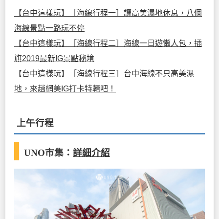
【台中這樣玩】［海線行程一］讓高美濕地休息，八個
海線景點一路玩不停
【台中這樣玩】［海線行程二］海線一日遊懶人包，插
旗2019最新IG景點秘境
【台中這樣玩】［海線行程三］台中海線不只高美濕
地，來趟網美IG打卡特輯吧！
上午行程
UNO市集
：
詳細介紹