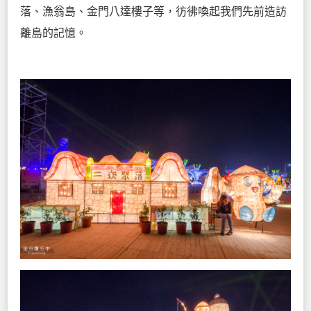
落、漁翁島、金門八達樓子等，彷彿喚起我們先前造訪
離島的記憶。