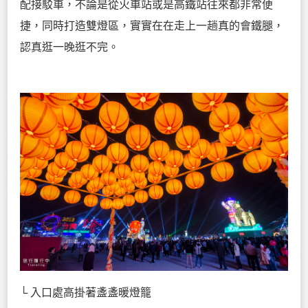
配接駁車，不論是從火車站或是高鐵站往來都非常便
捷，同時打造雙燈區，實實在在走上一趟真的會鐵腿，
認真逛一晚逛不完。
└ 入口處高掛著盞盞暖燈籠