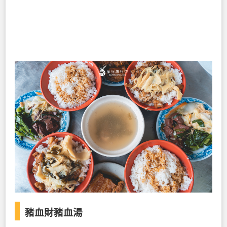
豬血財豬血湯