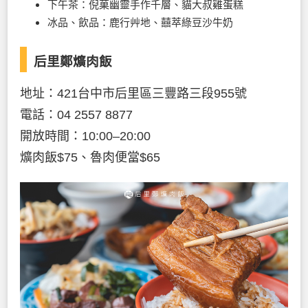
下午茶：倪菓幽靈手作千層、貓大叔雞蛋糕
冰品、飲品：鹿行艸地、囍萃綠豆沙牛奶
后里鄭爌肉飯
地址：421台中市后里區三豐路三段955號
電話：04 2557 8877
開放時間：10:00–20:00
爌肉飯$75、魯肉便當$65