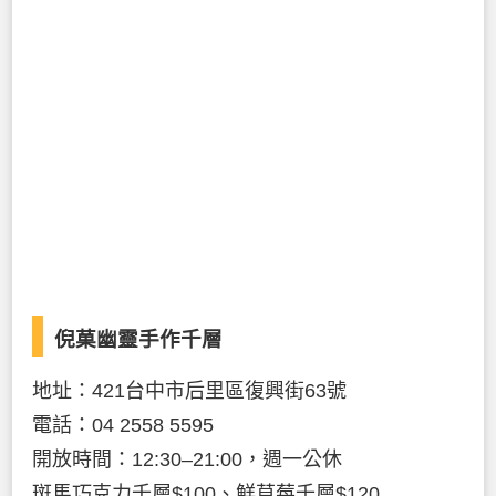
倪菓幽靈手作千層
地址：421台中市后里區復興街63號
電話：04 2558 5595
開放時間：12:30–21:00，週一公休
斑馬巧克力千層$100、鮮草莓千層$120