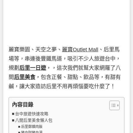
麗寶樂園、天空之夢、
麗寶Outlet Mall
、后里馬
場等，串連後豐鐵馬道，吸引不少人旅遊台中，
規劃
后里一日遊
，，這次我們就幫大家網羅了八
間
后里美食
，包含正餐、甜點、飲品等，有甜有
鹹，讓大家造訪后里不用再煩惱要吃什麼了！
內容目錄
台中旅遊快速攻略
八間后里美食懶人包
后里鄭爌肉飯
豬血財豬血湯