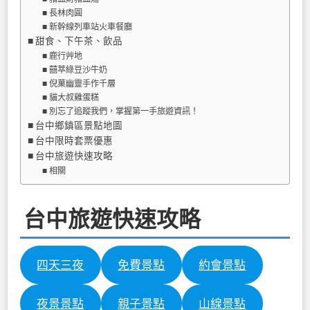
長林肉圓
新幹線列車站火車餐廳
甜食、下午茶、飲品
鹿行艸地
囍萃綠豆沙牛奶
倪菓幽靈手作千層
貓大叔雞蛋糕
別忘了追蹤我們，掌握第一手旅遊資訊！
台中鄉鎮區景點地圖
台中限時套票優惠
台中旅遊快速攻略
相關
台中旅遊快速攻略
四天三夜
免費景點
約會景點
夜景景點
親子景點
山線景點