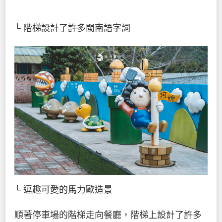
└ 階梯設計了許多閩南語字詞
└ 逗趣可愛的馬力歐造景
順著停車場的階梯走向餐廳，階梯上設計了許多