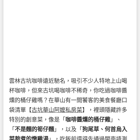
雲林古坑咖啡遠近馳名，吸引不少人特地上山喝
杯咖啡，但來古坑喝咖啡不稀奇，你吃過咖啡醬
燻的桶仔雞嗎？在華山有一間饕客的美食餐廳口
袋清單【
古坑華山阿嬤私房菜
】，裡頭隱藏許多
特別的創意菜，像是「
咖啡醬燻的桶仔雞
」、
「
不是麵的筍仔麵
」，以及「
狗尾草、何首烏入
菜熬煮的燉雞湯
」，吃飯前還得先通過閩南語測