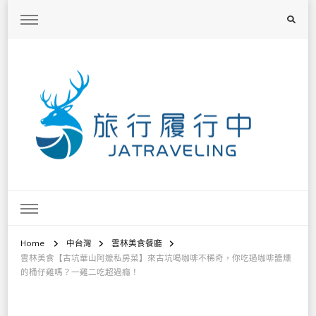
旅行履行中
台灣旅遊景點懶人包、368鄉鎮深度旅遊、主題攝影教學
Home
中台灣
雲林美食餐廳
雲林美食【古坑華山阿嬤私房菜】來古坑喝咖啡不稀奇，你吃過咖啡醬燻
的桶仔雞嗎？一雞二吃超過癮！