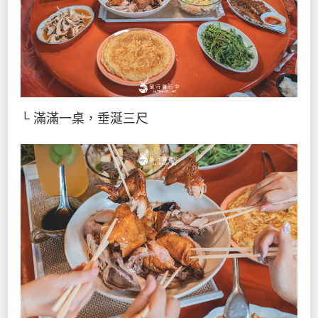
└ 滿滿一桌，垂涎三尺