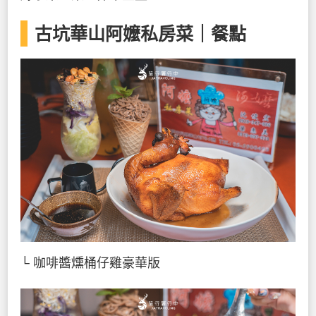
古坑華山阿嬤私房菜｜餐點
└ 咖啡醬燻桶仔雞豪華版