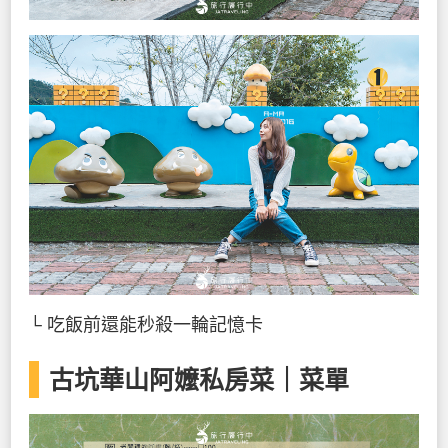
└ 吃飯前還能秒殺一輪記憶卡
古坑華山阿嬤私房菜｜菜單