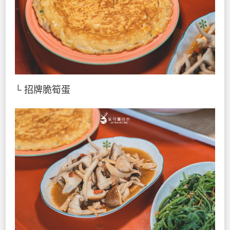
└ 招牌脆筍蛋