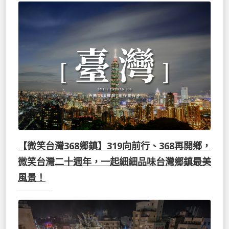
【微笑台灣368鄉鎮】319向前行、368再開鄉，
微笑台灣二十週年，一起細細品味台灣鄉鎮最美
風景！