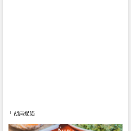
└ 胡麻過貓