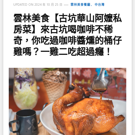
雲林美食餐廳
中台灣
UPDATED ON
2024 年 10 月 25 日
雲林美食【古坑華山阿嬤私
房菜】來古坑喝咖啡不稀
奇，你吃過咖啡醬燻的桶仔
雞嗎？一雞二吃超過癮！