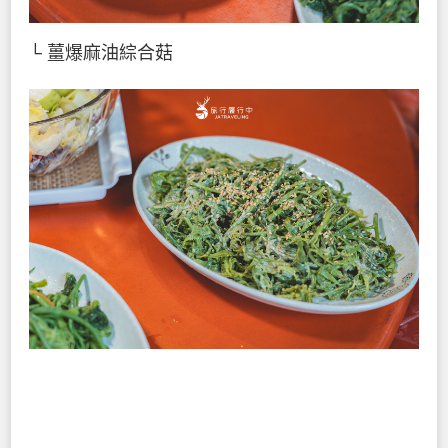
└ 薑爆麻油綜合菇