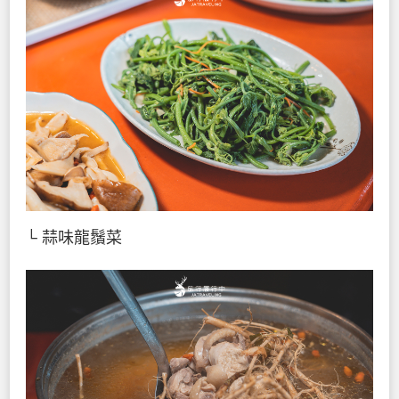
└ 蒜味龍鬚菜