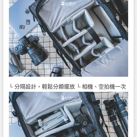
└ 分隔設計，輕鬆分類擺放
└ 相機、空拍機一次