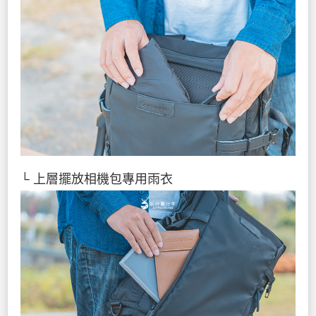
└ 上層擺放相機包專用雨衣