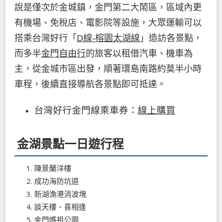
說是僅次於金城鎮，金門第二大鬧區，區域內更
有機場、免稅店、電影院等設施，大眾運輸可以
搭乘台灣好行「
D線-榕園太湖線
」造訪各景點，
而多半
金門自由行
的旅客以租借汽車、機車為
主，從金城市區出發，順著環島南路約莫半小時
車程，後續直接導航各景點即可抵達。
台灣好行金門線乘車券：
線上購買
金湖景點一日遊行程
陳景蘭洋樓
成功海防坑道
新湖漁港消波塊
談天樓、喜相逢
金門媽祖公園