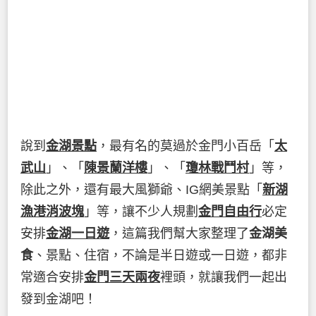
說到
金湖景點
，最有名的莫過於金門小百岳「
太
武山
」、「
陳景蘭洋樓
」、「
瓊林戰鬥村
」等，
除此之外，還有最大風獅爺、IG網美景點「
新湖
漁港消波塊
」等，讓不少人規劃
金門自由行
必定
安排
金湖一日遊
，這篇我們幫大家整理了
金湖美
食
、景點、住宿，不論是半日遊或一日遊，都非
常適合安排
金門三天兩夜
裡頭，就讓我們一起出
發到金湖吧！