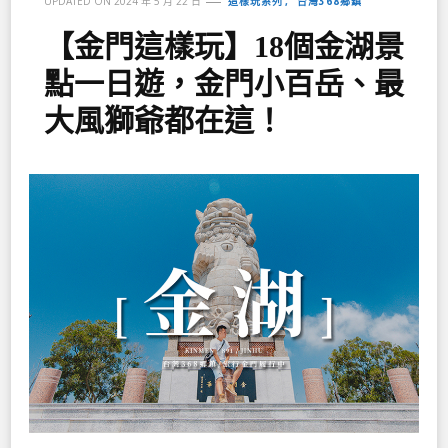
這樣玩系列
台灣368鄉鎮
UPDATED ON
2024 年 5 月 22 日
【金門這樣玩】18個金湖景
點一日遊，金門小百岳、最
大風獅爺都在這！