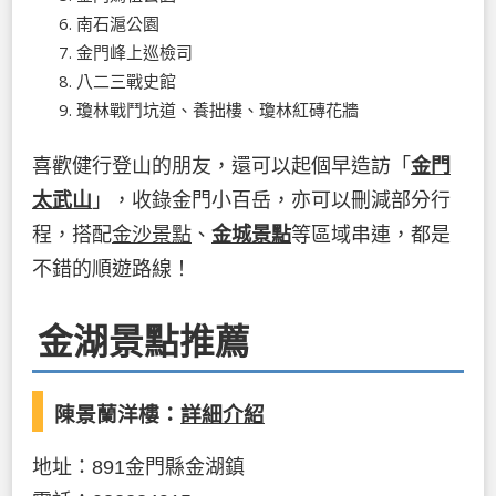
南石滬公園
金門峰上巡檢司
八二三戰史館
瓊林戰鬥坑道、養拙樓、瓊林紅磚花牆
喜歡健行登山的朋友，還可以起個早造訪「
金門
太武山
」，收錄金門小百岳，亦可以刪減部分行
程，搭配
金沙景點
、
金城景點
等區域串連，都是
不錯的順遊路線！
金湖景點推薦
陳景蘭洋樓：
詳細介紹
地址：891金門縣金湖鎮