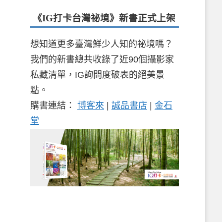
《IG打卡台灣祕境》新書
正式上架
想知道更多臺灣鮮少人知的祕境嗎？
我們的新書總共收錄了近90個攝影家
私藏清單，IG詢問度破表的絕美景
點。
購書連結：
博客來
|
誠品書店
|
金石
堂