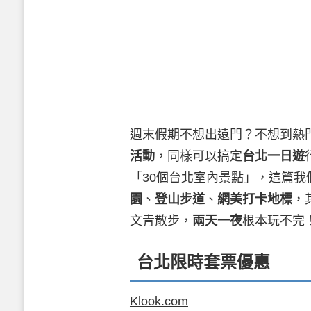
週末假期不想出遠門？不想到熱
活動
，同樣可以搞定
台北一日遊
「
30個台北室內景點
」，這篇我
園
、
登山步道
、
網美打卡地標
，
文青散步，
兩天一夜
根本玩不完
台北限時套票優惠
Klook.com