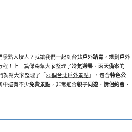
門景點人擠人？就讓我們一起到
台北戶外踏青
，規劃
戶外
行程！上一篇傑森幫大家整理了
冷氣避暑
、
雨天備案
的
們就幫大家整理了「
30個台北戶外景點
」，包含
特色公
其中還有不少
免費景點
，非常適合
親子同遊
、
情侶約會
、
！