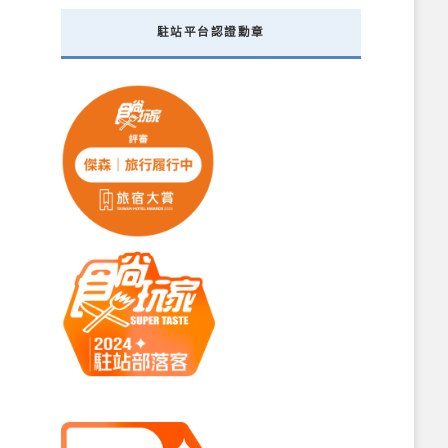
駐站平台認證勳章