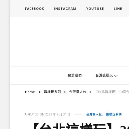
FACEBOOK
INSTAGRAM
YOUTUBE
LINE
旅行履行中
台灣旅遊景點懶人包、368鄉鎮深度旅遊、主題攝影教學
關於我們
台灣這樣玩
Home
這樣玩系列
台灣懶人包
【台北這樣玩】30個
台灣懶人包
這樣玩系列
UPDATED ON
2023 年 7 月 31 日