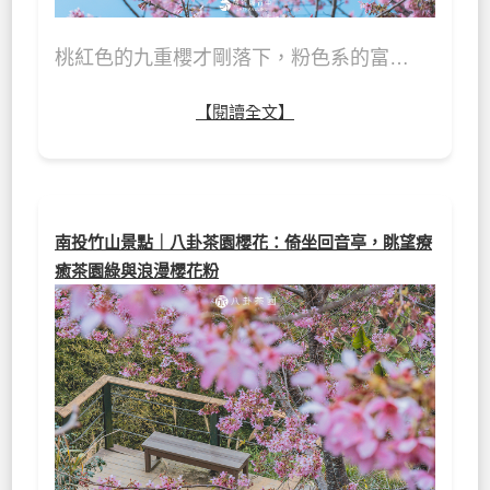
桃紅色的九重櫻才剛落下，粉色系的富…
【閱讀全文】
南投竹山景點｜八卦茶園櫻花：倚坐回音亭，眺望療
癒茶園綠與浪漫櫻花粉