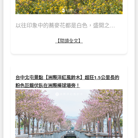
以往印象中的蕎麥花都是白色，盛開之…
【閱讀全文】
台中北屯景點【洲際洋紅風鈴木】超狂1.5公里長的
粉色巨龍伏臥在洲際棒球場旁！