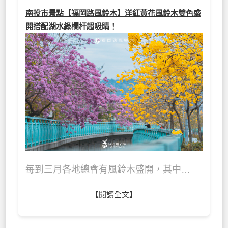
南投市景點【福岡路風鈴木】洋紅黃花風鈴木雙色盛
開搭配湖水綠欄杆超吸睛！
每到三月各地總會有風鈴木盛開，其中…
【閱讀全文】