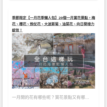
季節限定【一月花季懶人包】20個一月賞花景點，梅
花、櫻花、炮仗花、大波斯菊、油菜花、向日葵接力
綻放！
一月開的花有哪些呢？賞花景點又有哪…