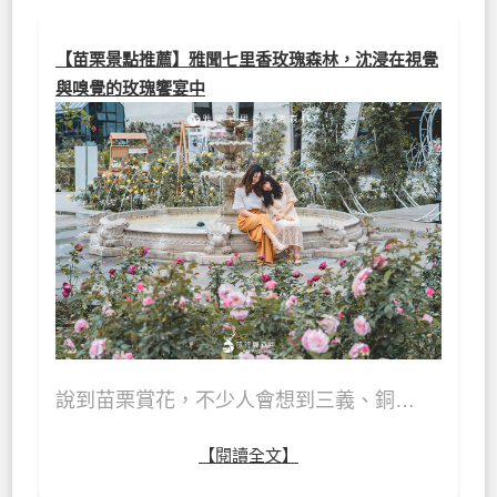
【苗栗景點推薦】雅聞七里香玫瑰森林，沈浸在視覺
與嗅覺的玫瑰饗宴中
說到苗栗賞花，不少人會想到三義、銅…
【閱讀全文】