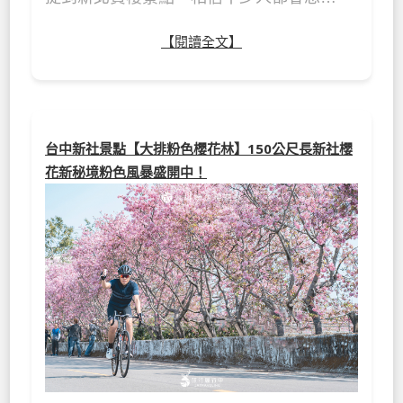
【閱讀全文】
台中新社景點【大排粉色櫻花林】150公尺長新社櫻
花新秘境粉色風暴盛開中！