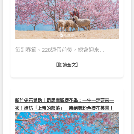
每到春節、228連假前後，總會迎來…
【閱讀全文】
新竹尖石景點｜司馬庫斯櫻花季：一生一定要來一
次！造訪「上帝的部落」一睹絕美粉色櫻花美景！