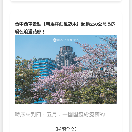
台中西屯景點【朝馬洋紅風鈴木】超過250公尺長的
粉色浪漫花廊！
時序來到四、五月，一團團繽紛療癒的…
【閱讀全文】