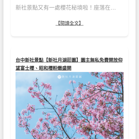
新社景點又有一處櫻花秘境啦！座落在…
【閱讀全文】
台中新社景點【新社月湖莊園】園主無私免費開放仰
望富士櫻、昭和櫻粉嫩盛開