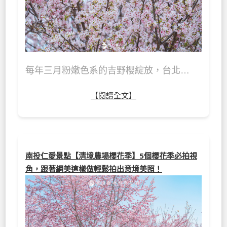
每年三月粉嫩色系的吉野櫻綻放，台北…
【閱讀全文】
南投仁愛景點【清境農場櫻花季】5個櫻花季必拍視
角，跟著網美這樣做輕鬆拍出意境美照！