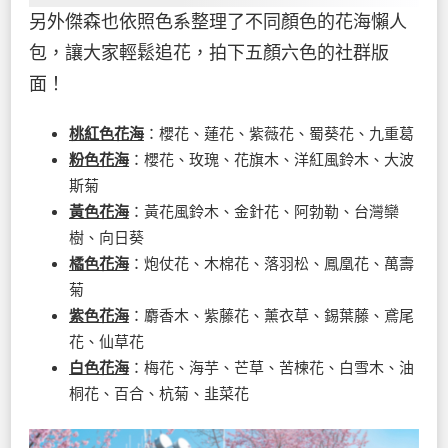
另外傑森也依照色系整理了不同顏色的花海懶人
包，讓大家輕鬆追花，拍下五顏六色的社群版
面！
桃紅色花海
：櫻花、蓮花、紫薇花、蜀葵花、九重葛
粉色花海
：櫻花、玫瑰、花旗木、洋紅風鈴木、大波
斯菊
黃色花海
：黃花風鈴木、金針花、阿勃勒、台灣欒
樹、向日葵
橘色花海
：炮仗花、木棉花、落羽松、鳳凰花、萬壽
菊
紫色花海
：麝香木、紫藤花、薰衣草、錫葉藤、鳶尾
花、仙草花
白色花海
：梅花、海芋、芒草、苦楝花、白雪木、油
桐花、百合、杭菊、韭菜花