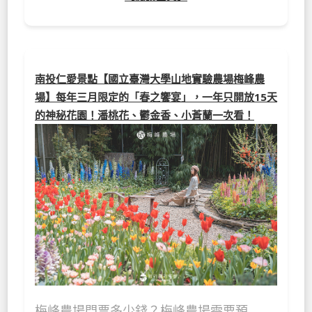
南投仁愛景點【國立臺灣大學山地實驗農場梅峰農
場】每年三月限定的「春之饗宴」，一年只開放15天
的神秘花園！潘桃花、鬱金香、小蒼蘭一次看！
梅峰農場門票多少錢？梅峰農場需要預…