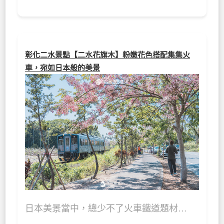
彰化二水景點【二水花旗木】粉嫩花色搭配集集火
車，宛如日本般的美景
日本美景當中，總少不了火車鐵道題材…