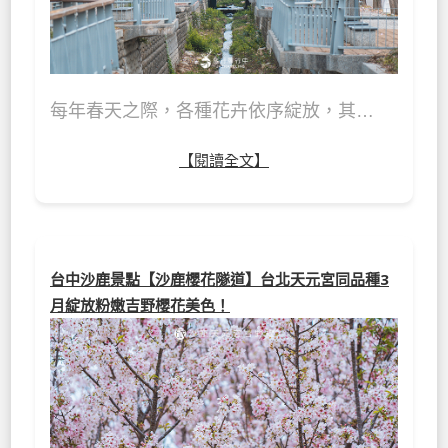
每年春天之際，各種花卉依序綻放，其…
【閱讀全文】
台中沙鹿景點【沙鹿櫻花隧道】台北天元宮同品種3
月綻放粉嫩吉野櫻花美色！