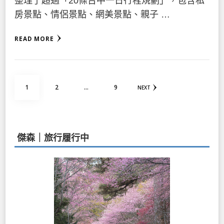
整理了超過「20條台中一日行程規劃」，包含私
房景點、情侶景點、網美景點、親子 …
READ MORE
文
PAGE
PAGE
PAGE
1
2
...
9
NEXT
章
分
頁
傑森｜旅行履行中