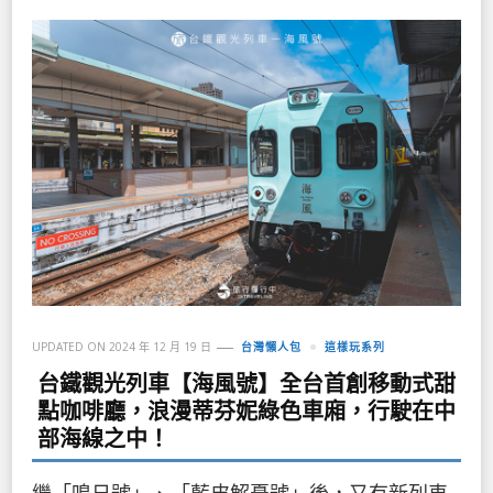
UPDATED ON
2024 年 12 月 19 日
台灣懶人包
這樣玩系列
台鐵觀光列車【海風號】全台首創移動式甜
點咖啡廳，浪漫蒂芬妮綠色車廂，行駛在中
部海線之中！