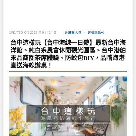
UPDATED ON
2025 年 9 月 24 日
台灣懶人包
這樣玩系列
台中這樣玩【台中海線一日遊】最新台中海
洋館、純白系農會休閒觀光園區、台中港舶
來品商圈茶席體驗、防蚊包DIY，品嚐海港
直送海線辦桌！