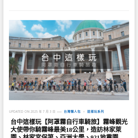
UPDATED ON
2025 年 7 月 3 日
台灣懶人包
這樣玩系列
台中這樣玩【阿罩霧自行車騎旅】霧峰觀光
大使帶你騎霧峰最美18公里，造訪林家萊
園、林家宮保第、亞洲大學、921地震園