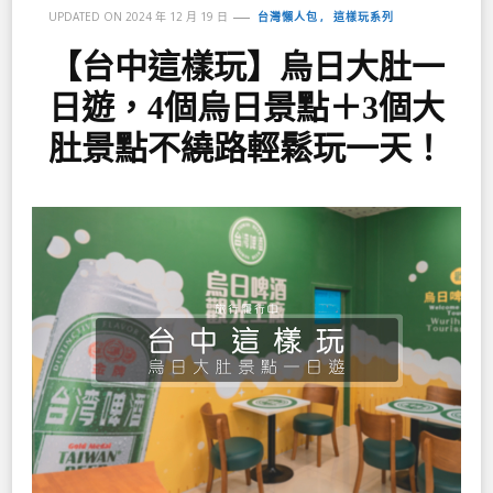
台灣懶人包
這樣玩系列
UPDATED ON
2024 年 12 月 19 日
【台中這樣玩】烏日大肚一
日遊，4個烏日景點＋3個大
肚景點不繞路輕鬆玩一天！