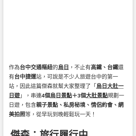
作為
台中交通樞紐
的
烏日
，不止有
高鐵、台鐵
還
有
台中捷運
站，可說是不少人旅遊台中的第一
站，因此這篇傑森就幫大家整理了「
烏日大肚一
日遊
」，串連
4個
烏日景點
＋3個
大肚景點
規劃一
日遊，包含
親子景點、私房秘境、情侶約會、網
美拍照
等，從早玩到晚輕鬆玩一天！
傑森：旅行履行中