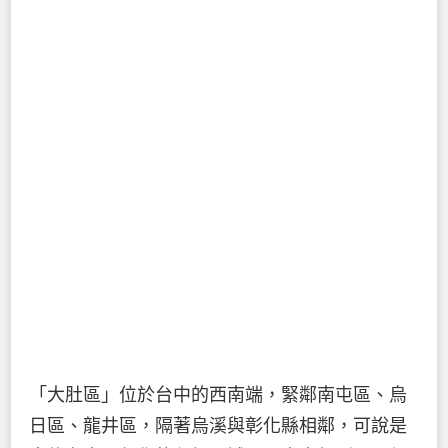
「大肚區」位於台中的西南端，緊鄰南屯區、烏
日區、龍井區，隔著烏溪與彰化縣相鄰，可說是