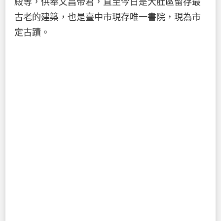
殿等，供奉文昌帝君，直至今日是大肚區留存最
古老的建築，也是臺中市現存唯一書院，現為市
定古蹟。