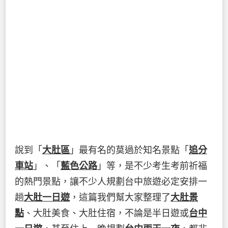
說到「
大肚區
」最有名的莫過於知名景點「
追分
車站
」、「
藍色公路
」等，是不少考生考前祈福
的熱門景點，讓不少人規劃台中旅遊必定安排一
趟
大肚一日遊
，這篇我們幫大家整理了
大肚景
點
、大肚美食、大肚住宿，不論是半日遊或
台中