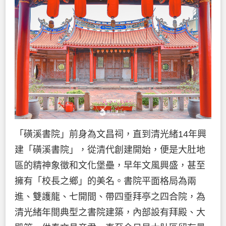
「磺溪書院」前身為文昌祠，直到清光緒14年興
建「磺溪書院」，從清代創建開始，便是大肚地
區的精神象徵和文化堡壘，早年文風興盛，甚至
擁有「校長之鄉」的美名。書院平面格局為兩
進、雙護龍、七開間、帶四垂拜亭之四合院，為
清光緒年間典型之書院建築，內部設有拜殿、大