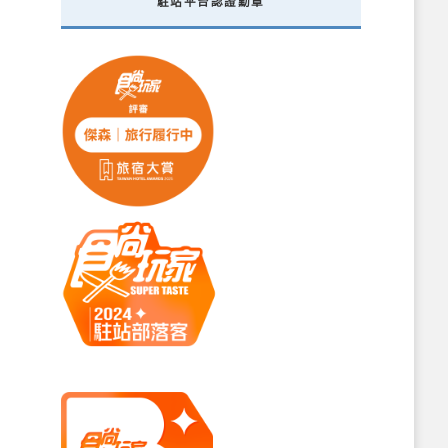
駐站平台認證勳章