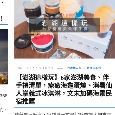
行、
，
！
UPDATED ON
2023 年 1 月 2 日
台灣懶人包
這樣玩系列
【澎湖這樣玩】6家澎湖美食、伴
手禮清單，療癒海龜蛋燒、消暑仙
人掌義式冰淇淋，文末加碼海景民
68
宿推薦
花，
隨著氣溫升高，每到夏天或暑假總會讓人想來趟