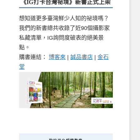
《IG打卡台灣祕境》新書
正式上架
想知道更多臺灣鮮少人知的祕境嗎？
我們的新書總共收錄了近90個攝影家
私藏清單，IG詢問度破表的絕美景
點。
購書連結：
博客來
|
誠品書店
|
金石
堂