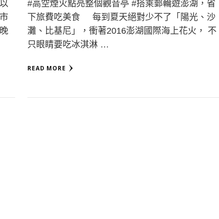
以
#高空煙火點亮整個觀音亭 #搭乘郵輪遊澎湖，省
市
下旅費吃美食 每到夏天絕對少不了「陽光、沙
晚
灘、比基尼」，衝著2016澎湖國際海上花火， 不
只眼睛要吃冰淇淋 …
READ MORE