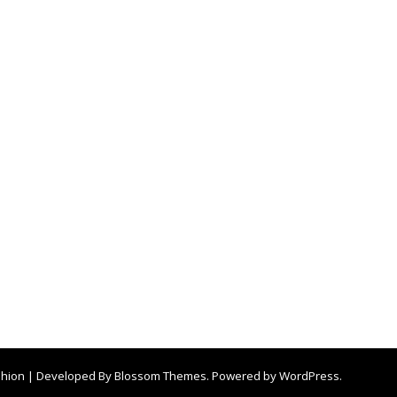
shion | Developed By
Blossom Themes
. Powered by
WordPress
.