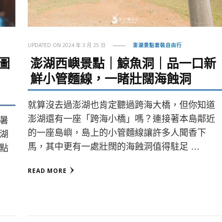
UPDATED ON
2024 年 3 月 25 日
澎湖景點套裝自由行
圖
澎湖西嶼景點｜鯨魚洞｜品一口新
鮮小管麵線，一睹壯闊海蝕洞
就算沒去過澎湖也肯定聽過跨海大橋，但你知道
澎湖還有一座「跨海小橋」嗎？連接著本島鄰近
暑
的一座島嶼，島上的小管麵線讓許多人聞香下
湖
馬，其中更有一處壯闊的海蝕洞值得駐足 …
點
READ MORE