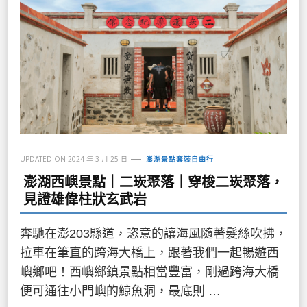
UPDATED ON
2024 年 3 月 25 日
澎湖景點套裝自由行
澎湖西嶼景點｜二崁聚落｜穿梭二崁聚落，
見證雄偉柱狀玄武岩
奔馳在澎203縣道，恣意的讓海風隨著髮絲吹拂，
拉車在筆直的跨海大橋上，跟著我們一起暢遊西
嶼鄉吧！西嶼鄉鎮景點相當豐富，剛過跨海大橋
便可通往小門嶼的鯨魚洞，最底則 …