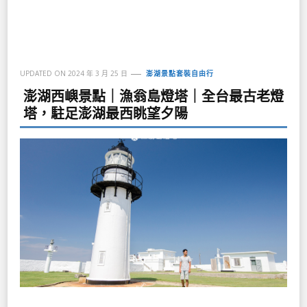
UPDATED ON
2024 年 3 月 25 日
澎湖景點套裝自由行
澎湖西嶼景點｜漁翁島燈塔｜全台最古老燈
塔，駐足澎湖最西眺望夕陽