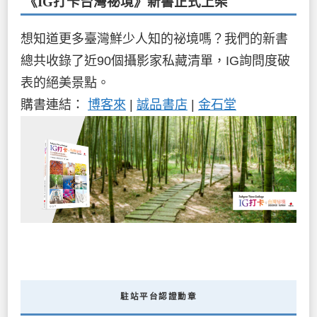
《IG打卡台灣祕境》新書
正式上架
想知道更多臺灣鮮少人知的祕境嗎？我們的新書
總共收錄了近90個攝影家私藏清單，IG詢問度破
表的絕美景點。
購書連結：
博客來
|
誠品書店
|
金石堂
駐站平台認證勳章