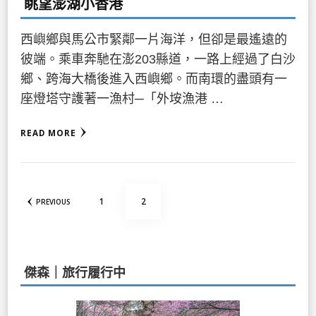
眺望澎湖小香港
西嶼鄉與馬公市緊鄰一片海洋，但卻是最遙遠的
彼端。乘車奔馳在澎203縣道，一路上經過了白沙
鄉、跨海大橋後進入西嶼鄉。而南環的盡頭有一
座燈塔守護著一漁村─「外垵漁港 …
READ MORE
文
PAGE
PAGE
1
2
PREVIOUS
章
分
頁
傑森｜旅行履行中