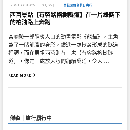
UPDATED ON
2024 年 10 月 25 日
馬祖景點套裝自由行
西莒景點【有容路榕樹隧道】在一片綠蔭下
的柏油路上奔跑
宮崎駿一部膾炙人口的動畫電影《龍貓》，主角
為了一睹龍貓的身影，鑽進一處樹叢形成的隧道
裡頭，而在馬祖西莒則有一處【有容路榕樹隧
道】，像是一處放大版的龍貓隧道，令人 …
READ MORE
傑森｜旅行履行中