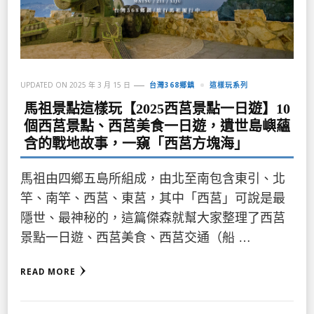
UPDATED ON
2025 年 3 月 15 日
台灣368鄉鎮
這樣玩系列
馬祖景點這樣玩【2025西莒景點一日遊】10
個西莒景點、西莒美食一日遊，遺世島嶼蘊
含的戰地故事，一窺「西莒方塊海」
馬祖由四鄉五島所組成，由北至南包含東引、北
竿、南竿、西莒、東莒，其中「西莒」可說是最
隱世、最神秘的，這篇傑森就幫大家整理了西莒
景點一日遊、西莒美食、西莒交通（船 …
READ MORE