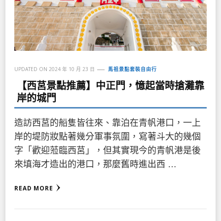
UPDATED ON
2024 年 10 月 23 日
馬祖景點套裝自由行
【西莒景點推薦】中正門，憶起當時搶灘靠
岸的城門
造訪西莒的船隻皆往來、靠泊在青帆港口，一上
岸的堤防妝點著幾分軍事氛圍，寫著斗大的幾個
字「歡迎蒞臨西莒」，但其實現今的青帆港是後
來填海才造出的港口，那麼舊時進出西 …
READ MORE