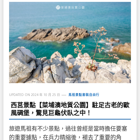
UPDATED ON
2024 年 10 月 25 日
馬祖景點套裝自由行
西莒景點【菜埔澳地質公園】駐足古老的歐
風碉堡，驚見巨龜伏臥之中！
旅遊馬祖有不少景點，過往曾經是當時擔任要塞
的重要據點，在兵力精縮後，褪去了重要的角