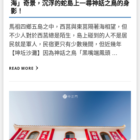
海」奇景，沉浮的蛇島上一尋神話之鳥的身
影！
馬祖四鄉五島之中，西莒與東莒隔著海相望，但
不少人對於西莒總是陌生，島上碰到的人不是居
民就是軍人，民宿更只有少數幾間，但近幾年
【坤坵沙灘】因為神話之鳥「黑嘴端鳳頭 …
READ MORE