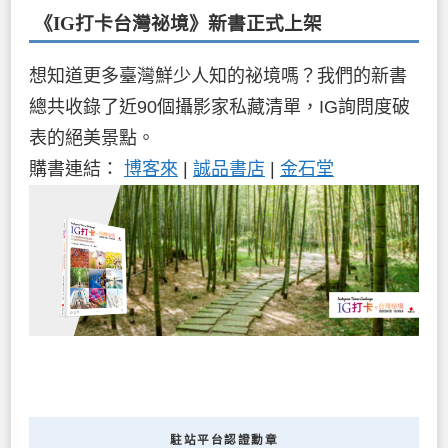
《IG打卡台灣祕境》新書
正式上架
想知道更多臺灣鮮少人知的祕境嗎？我們的新書
總共收錄了近90個攝影家私藏清單，IG詢問度破
表的絕美景點。
購書連結：
博客來
|
誠品書店
|
金石堂
駐站平台認證勳章