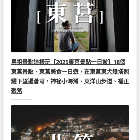
馬祖景點這樣玩【2025東莒景點一日遊】18個
東莒景點、東莒美食一日遊，在東莒東犬燈塔照
耀下望遍蒼芎，神祕小海灣、東洋山步道、福正
聚落