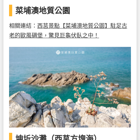
菜埔澳地質公園
相關連結：
西莒景點【菜埔澳地質公園】駐足古
老的歐風碉堡，驚見巨龜伏臥之中！
坤坵沙灘（西莒方塊海）