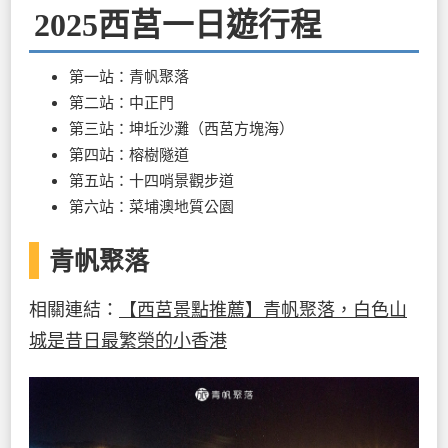
2025西莒一日遊行程
第一站：青帆聚落
第二站：中正門
第三站：坤坵沙灘（西莒方塊海）
第四站：榕樹隧道
第五站：十四哨景觀步道
第六站：菜埔澳地質公園
青帆聚落
相關連結：
【西莒景點推薦】青帆聚落，白色山
城是昔日最繁榮的小香港