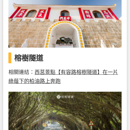
榕樹隧道
相關連結：
西莒景點【有容路榕樹隧道】在一片
綠蔭下的柏油路上奔跑