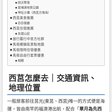
田沃聚落
菜埔澳地質公園
坤坵沙灘（西莒方塊海）
西莒美食推薦
亞亞餐廳
西莒住宿推薦
友誼山莊
旅行履行中官方社群
馬祖鄉鎮區景點地圖
馬祖限時住宿優惠
馬祖自由行套票優惠
相關
西莒怎麼去｜交通資訊、
地理位置
一般旅客前往莒光(東莒、西莒)唯一的方式便是海
運，皆由南竿的福澳港出航，配合「
單月為先西