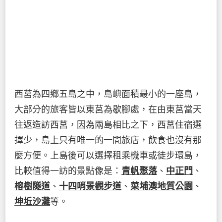
西莒為四鄉五島之中，島嶼面積最小的一座島，
大部分的旅客皆以東莒為歇腳處，在由東莒當天
往返造訪西莒，因為兩島相比之下，西莒住宿選
擇少，島上只有唯一的一間旅店，飲食也沒有那
麼方便。上島後可以選擇租乘機車或徒步環島，
比較值得一訪的景點像是：
青帆聚落
、
中正門
、
榕樹隧道
、
十四哨景觀步道
、
菜埔澳地質公園
、
坤坵沙灘
等。