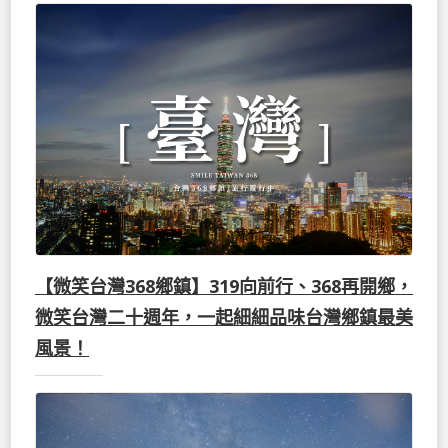
【微笑台灣368鄉鎮】319向前行、368再開鄉，
微笑台灣二十週年，一起細細品味台灣鄉鎮最美
風景！