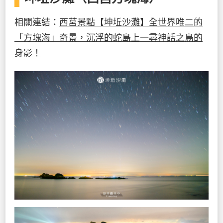
相關連結：
西莒景點【坤坵沙灘】全世界唯二的
「方塊海」奇景，沉浮的蛇島上一尋神話之鳥的
身影！