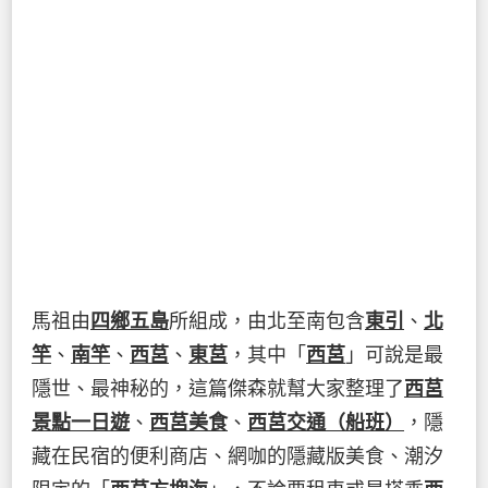
馬祖由
四鄉五島
所組成，由北至南包含
東引
、
北
竿
、
南竿
、
西莒
、
東莒
，其中「
西莒
」可說是最
隱世、最神秘的，這篇傑森就幫大家整理了
西莒
景點一日遊
、
西莒美食
、
西莒交通（船班）
，隱
藏在民宿的便利商店、網咖的隱藏版美食、潮汐