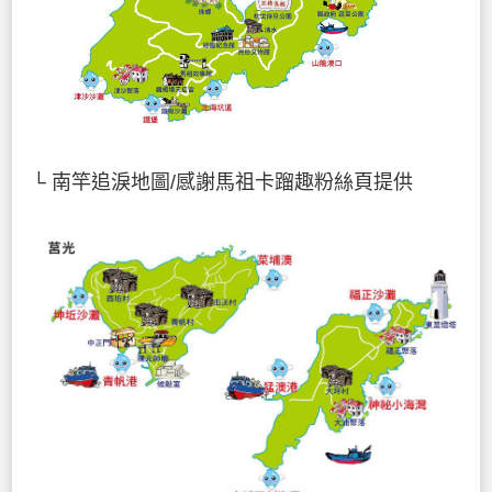
└ 南竿追淚地圖/感謝馬祖卡蹓趣粉絲頁提供