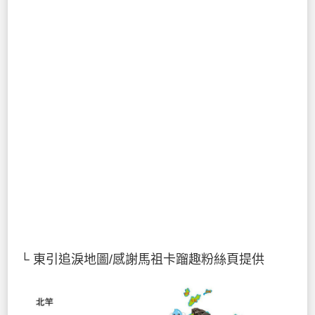
└ 東引追淚地圖/感謝馬祖卡蹓趣粉絲頁提供