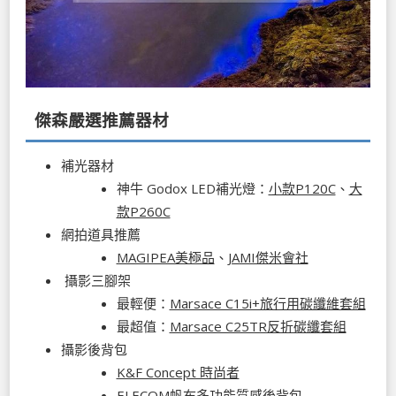
傑森嚴選推薦器材
補光器材
神牛 Godox LED補光燈：
小款P120C
、
大
款P260C
網拍道具推薦
MAGIPEA美極品
、
JAMI傑米會社
攝影三腳架
最輕便：
Marsace C15i+旅行用碳纖維套組
最超值：
Marsace C25TR反折碳纖套組
攝影後背包
K&F Concept 時尚者
ELECOM帆布多功能質感後背包