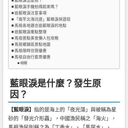
藍眼淚怎麼拍？
藍眼淚手機拍得起來嗎？
追藍眼淚注意事項
「南竿北海坑道」藍眼淚保證班
馬祖各地適合追藍眼淚的地點
追藍眼淚重點整理
馬祖景點美食懶人包攻略
馬祖鄉鎮區景點地圖
馬祖限時住宿優惠
馬祖自由行套票優惠
相關
藍眼淚是什麼？
發生原
因？
【藍眼淚】
指的是海上的「夜光藻」與被稱為星
砂的「發光介形蟲」，中國漁民稱之「海火」，
馬祖漁民則稱之為「丁香水」、「馬尿水」、