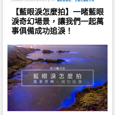
攝影這樣拍
主題式攝影分享
UPDATED ON
2024 年 8 月 8 日
【藍眼淚怎麼拍】一睹藍眼
淚奇幻場景，讓我們一起萬
事俱備成功追淚！