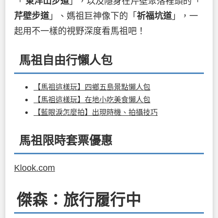
「
東洋山步道
」，以及隱身在芹壁聚落裡頭的「
芹壁步道
」、媽祖巨神像下的「
祈福坑道
」，一
起用不一樣的視野深度看馬祖吧！
馬祖自由行懶人包
【馬祖這樣玩】四鄉五島景點懶人包
【馬祖這樣玩】在地小吃美食懶人包
【藍眼淚怎麼拍】出現時機、拍攝技巧
馬祖限時套票優惠
Klook.com
傑森：旅行履行中