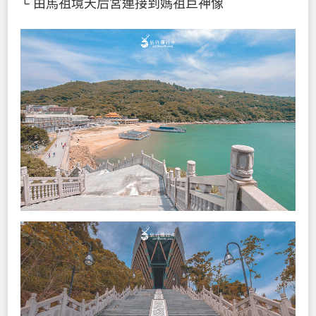
└ 由馬祖境天后宮連接到媽祖巨神像