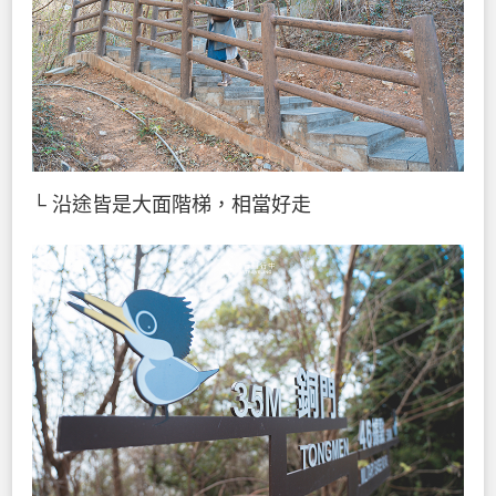
└ 沿途皆是大面階梯，相當好走