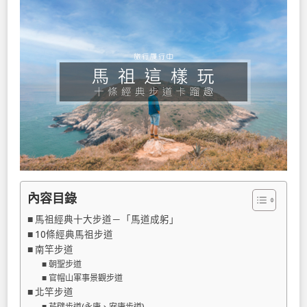
內容目錄
馬祖經典十大步道－「馬道成躬」
10條經典馬祖步道
南竿步道
朝聖步道
官帽山軍事景觀步道
北竿步道
芹壁步道(永康、安康步道)