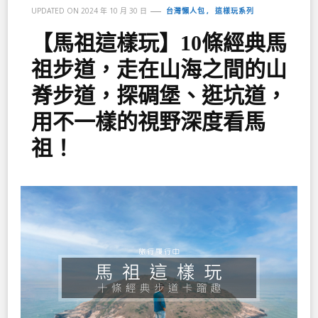
台灣懶人包
這樣玩系列
UPDATED ON
2024 年 10 月 30 日
【馬祖這樣玩】10條經典馬
祖步道，走在山海之間的山
脊步道，探碉堡、逛坑道，
用不一樣的視野深度看馬
祖！