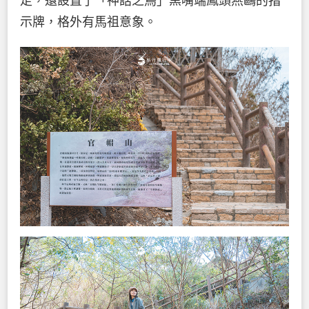
走，還設置了「神話之鳥」黑嘴端鳳頭燕鷗的指
示牌，格外有馬祖意象。