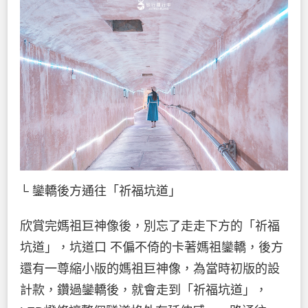
└ 鑾轎後方通往「祈福坑道」
欣賞完媽祖巨神像後，別忘了走走下方的「祈福
坑道」，坑道口 不偏不倚的卡著媽祖鑾轎，後方
還有一尊縮小版的媽祖巨神像，為當時初版的設
計款，鑽過鑾轎後，就會走到「祈福坑道」，