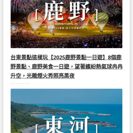
台東景點這樣玩【2025鹿野景點一日遊】8個鹿
野景點、鹿野美食一日遊，望著繽紛熱氣球冉冉
升空，光雕煙火秀照亮黑夜