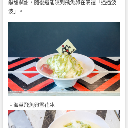
鹹甜鹹甜，隨後還能咬到飛魚卵在嘴裡「逼逼波
波」。
└ 海草飛魚卵雪花冰