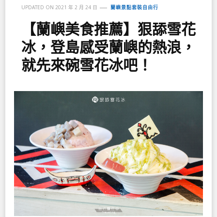
UPDATED ON
2021 年 2 月 24 日
蘭嶼景點套裝自由行
【蘭嶼美食推薦】狠舔雪花
冰，登島感受蘭嶼的熱浪，
就先來碗雪花冰吧！