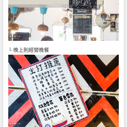
└ 晚上則經營晚餐