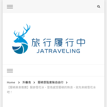
旅行履行中
台灣旅遊景點懶人包、368鄉鎮深度旅遊、主題攝影教學
Home
外離島
蘭嶼景點套裝自由行
【蘭嶼美食推薦】狠舔雪花冰，登島感受蘭嶼的熱浪，就先來碗雪花冰
吧！