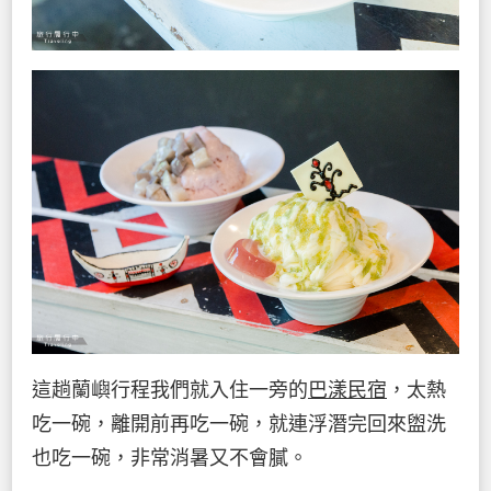
這趟蘭嶼行程我們就入住一旁的
巴漾民宿
，太熱
吃一碗，離開前再吃一碗，就連浮潛完回來盥洗
也吃一碗，非常消暑又不會膩。