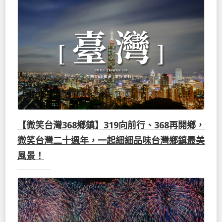
【微笑台灣368鄉鎮】319向前行、368再開鄉，
微笑台灣二十週年，一起細細品味台灣鄉鎮最美
風景！