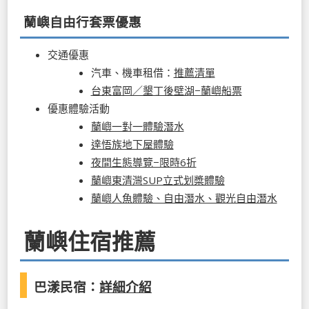
蘭嶼自由行套票優惠
交通優惠
汽車、機車租借：
推薦清單
台東富岡／墾丁後壁湖−蘭嶼船票
優惠體驗活動
蘭嶼一對一體驗潛水
達悟族地下屋體驗
夜間生態導覽−限時6折
蘭嶼東清灣SUP立式划槳體驗
蘭嶼人魚體驗、自由潛水、觀光自由潛水
蘭嶼住宿推薦
巴漾民宿：
詳細介紹