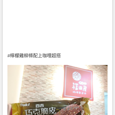
#檸檬雞柳條配上咖哩超搭