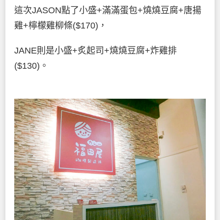
這次JASON點了小盛+滿滿蛋包+燒燒豆腐+唐揚
雞+檸檬雞柳條($170)，
JANE則是小盛+炙起司+燒燒豆腐+炸雞排
($130)。