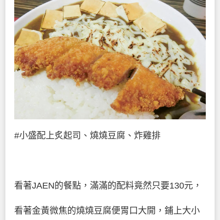
#小盛配上炙起司、燒燒豆腐、炸雞排
看著JAEN的餐點，滿滿的配料竟然只要130元，
看著金黃微焦的燒燒豆腐便胃口大開，鋪上大小