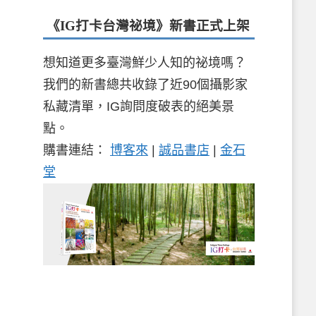
《IG打卡台灣祕境》新書
正式上架
想知道更多臺灣鮮少人知的祕境嗎？
我們的新書總共收錄了近90個攝影家
私藏清單，IG詢問度破表的絕美景
點。
購書連結：
博客來
|
誠品書店
|
金石
堂