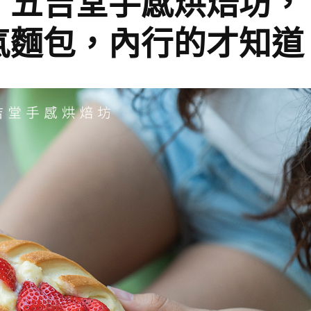
】五吉堂手感烘焙坊，
氣麵包，內行的才知道