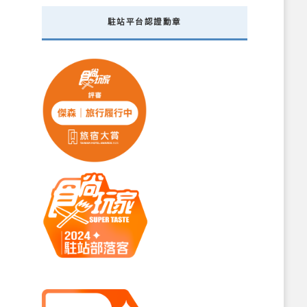
駐站平台認證勳章