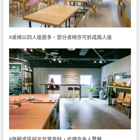
#桌椅以四人座居多，部分桌椅亦可拆成兩人座
#高腳桌區採光非常良好，也適合多人聚餐