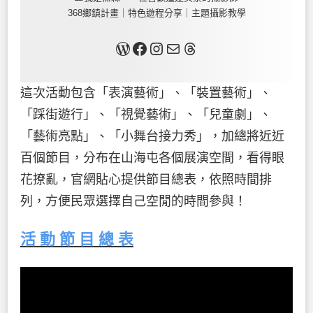
368鄉鎮計畫｜特色遊程分享｜主題攝影教學
關於我
Facebook
Instagram
Mail
Threads
這次活動包含「表演藝術」、「裝置藝術」、
「踩街遊行」、「視覺藝術」、「兒童劇」、
「藝術亮點」、「小舞台接力秀」，加總將近近
百個節目，分布在山海屯各個展演空間，看得眼
花撩亂，官網貼心提供節目總表，依照時間排
列，方便民眾選擇自己空閒的時間參與！
活 動 節 目 總 表