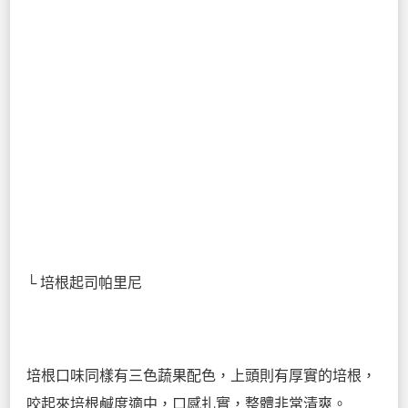
└ 培根起司帕里尼
培根口味同樣有三色蔬果配色，上頭則有厚實的培根，
咬起來培根鹹度適中，口感扎實，整體非常清爽。