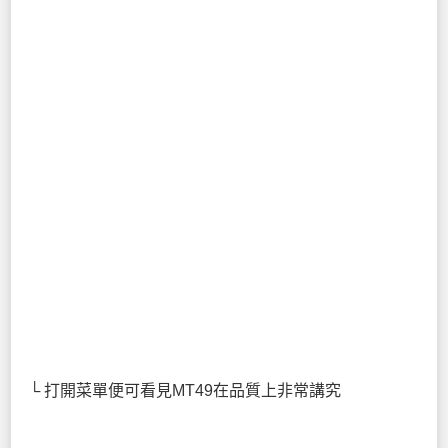
└ 打開菜單便可看見MT49在品質上非常講究