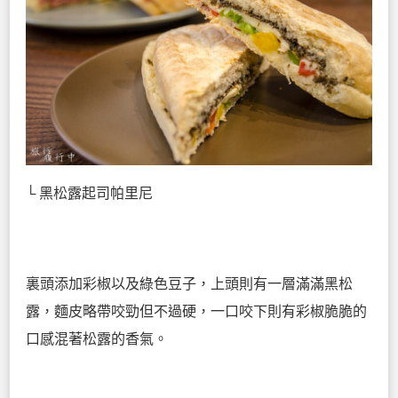
└ 黑松露起司帕里尼
裏頭添加彩椒以及綠色豆子，上頭則有一層滿滿黑松
露，麵皮略帶咬勁但不過硬，一口咬下則有彩椒脆脆的
口感混著松露的香氣。