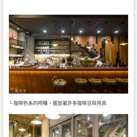
└ 咖啡色系的吧檯，擺放著許多咖啡豆與用具