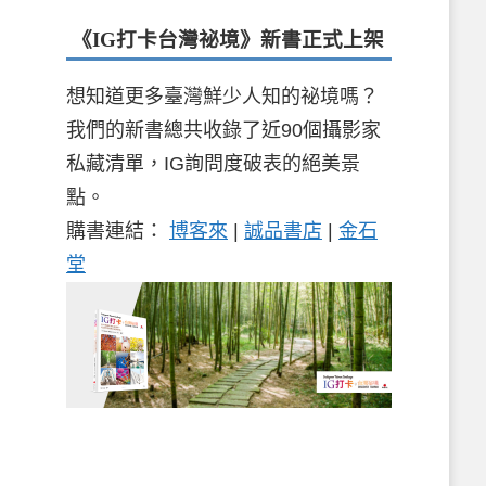
《IG打卡台灣祕境》新書
正式上架
想知道更多臺灣鮮少人知的祕境嗎？
我們的新書總共收錄了近90個攝影家
私藏清單，IG詢問度破表的絕美景
點。
購書連結：
博客來
|
誠品書店
|
金石
堂