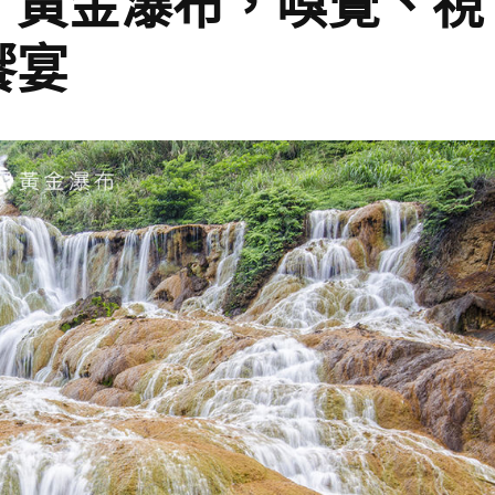
】黃金瀑布，嗅覺、視
饗宴