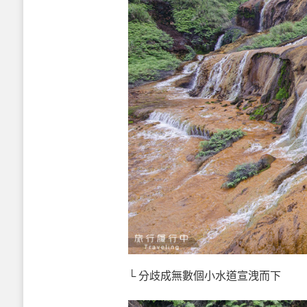
└ 分歧成無數個小水道宣洩而下