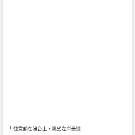
└ 愜意躺在陽台上，眺望左岸景緻