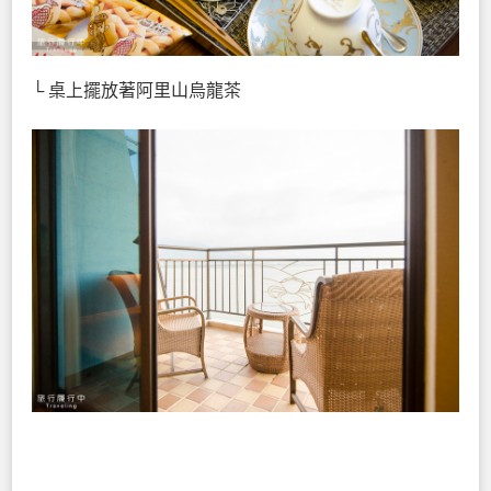
└ 桌上擺放著阿里山烏龍茶