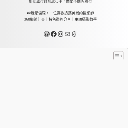
別把旅行計劃放心中，而是不斷的履行
📸我是傑森，一位喜歡追逐美景的攝影師
368鄉鎮計畫｜特色遊程分享｜主題攝影教學
關於我
Facebook
Instagram
Mail
Threads