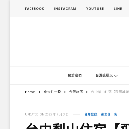
FACEBOOK
INSTAGRAM
YOUTUBE
LINE
旅行履行中
台灣旅遊景點懶人包、368鄉鎮深度旅遊、主題攝影教學
關於我們
台灣這樣玩
Home
來去住一晚
台灣旅宿
台中梨山住宿【飛燕城堡
台灣旅宿
來去住一晚
UPDATED ON
2025 年 7 月 3 日