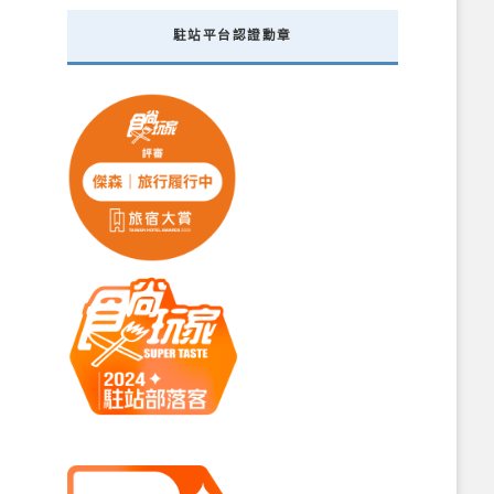
駐站平台認證勳章