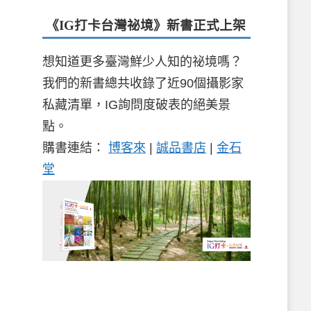
《IG打卡台灣祕境》新書
正式上架
想知道更多臺灣鮮少人知的祕境嗎？
我們的新書總共收錄了近90個攝影家
私藏清單，IG詢問度破表的絕美景
點。
購書連結：
博客來
|
誠品書店
|
金石
堂