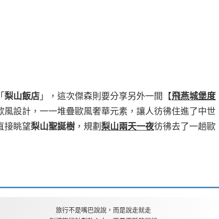
「
梨山飯店
」，這次傑森則要分享另外一間【
飛燕城堡度
歐風設計，一一堆疊歐風奢華元素，讓人彷彿住進了中世
直接眺望
梨山聖誕樹
，規劃
梨山兩天一夜
彷彿去了一趟歐
旅行不是嘴巴說說，而是說走就走