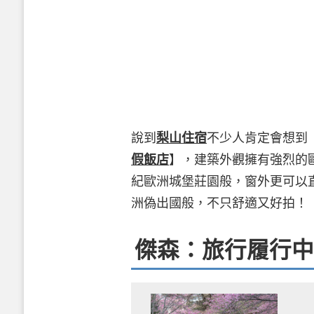
說到
梨山住宿
不少人肯定會想到
假飯店
】，建築外觀擁有強烈的
紀歐洲城堡莊園般，窗外更可以
洲偽出國般，不只舒適又好拍！
傑森：旅行履行中