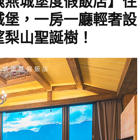
飛燕城堡度假飯店】住
城堡，一房一廳輕奢設
望梨山聖誕樹！