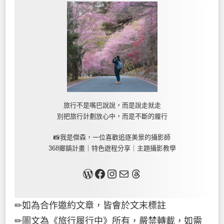
旅行不是嘴巴說說，而是說走就走
別把旅行計劃放心中，而是不斷的履行
📸我是傑森，一位喜歡追逐美景的攝影師
368鄉鎮計畫｜特色遊程分享｜主題攝影教學
關於我
Facebook
Instagram
Mail
Threads
✏如為合作邀約文章，皆會於文末標註
✏圖文為《
旅行履行中
》所有，嚴禁轉載，如需