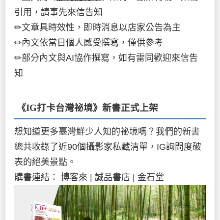
引用，請事先來信告知
✏文章具時效性，即時消息以店家公告為主
✏內文依當日個人感受撰寫，僅供參考
✏部分內文與AI協作撰寫，如有雷同歡迎來信告
知
《IG打卡台灣祕境》新書
正式上架
想知道更多臺灣鮮少人知的祕境嗎？我們的新書
總共收錄了近90個攝影家私藏清單，IG詢問度破
表的絕美景點。
購書連結：
博客來
|
誠品書店
|
金石堂