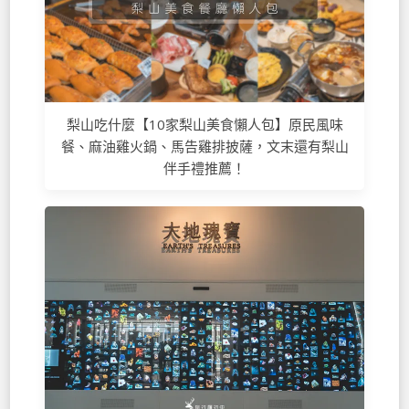
梨山吃什麼【10家梨山美食懶人包】原民風味
餐、麻油雞火鍋、馬告雞排披薩，文末還有梨山
伴手禮推薦！