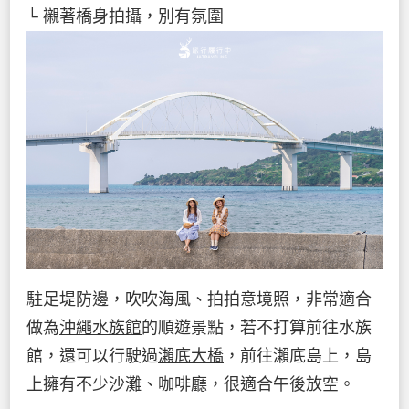
└ 襯著橋身拍攝，別有氛圍
駐足堤防邊，吹吹海風、拍拍意境照，非常適合
做為
沖繩水族館
的順遊景點，若不打算前往水族
館，還可以行駛過
瀨底大橋
，前往瀨底島上，島
上擁有不少沙灘、咖啡廳，很適合午後放空。