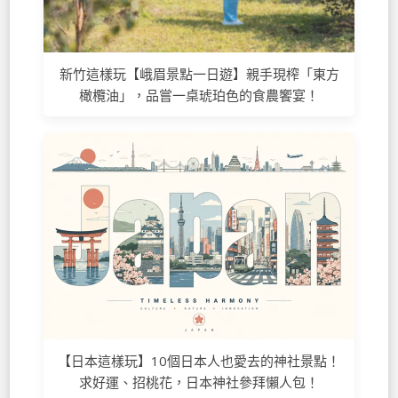
新竹這樣玩【峨眉景點一日遊】親手現榨「東方
橄欖油」，品嘗一桌琥珀色的食農饗宴！
【日本這樣玩】10個日本人也愛去的神社景點！
求好運、招桃花，日本神社參拜懶人包！