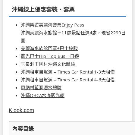
沖繩線上優惠套裝、套票
沖繩樂遊美麗海套票Enjoy Pass
沖繩美麗海水族館＋11處景點任選4處，現省2290日
圓
美麗海水族館門票+巴士接駁
觀光巴士Hip Hop Bus一日遊
玉泉洞王國村沖繩文化體驗
沖繩租車自駕遊 – Times Car Rental 1-3天租借
沖繩租車自駕遊 – Times Car Rental 4-6天租借
恩納村藍洞潛水體驗
沖繩ORCA水底觀光船
Klook.com
內容目錄