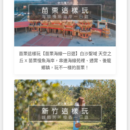
苗栗這樣玩【苗栗海線一日遊】白沙聖域 天空之
丘 X 苗栗慢魚海岸，串連海線苑裡、通霄、後龍
鄉鎮，玩不一樣的苗栗！