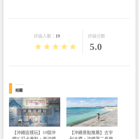
評論分數
評論人數：
19
5.0
相關
【沖繩這樣玩】10個沖
【沖繩景點推薦】古宇
繩IG打卡景點，來沖繩
利大橋，沖繩第二長跨