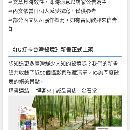
✏文章具時效性，即時消息以店家公告為主
✏內文依當日個人感受撰寫，僅供參考
✏部分內文與AI協作撰寫，如有雷同歡迎來信告
知
《IG打卡台灣祕境》新書
正式上架
想知道更多臺灣鮮少人知的祕境嗎？我們的新書
總共收錄了近90個攝影家私藏清單，IG詢問度破
表的絕美景點。
購書連結：
博客來
|
誠品書店
|
金石堂