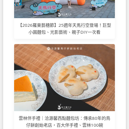
【2026羅東藝穗節】25週年天馬行空登場！巨型
小圓麵包、光影藝術、親子DIY一次看
雲林伴手禮｜洽源馨西點麵包坊：傳承80年的鳥
仔餅創始老店，百大伴手禮、雲林100碗