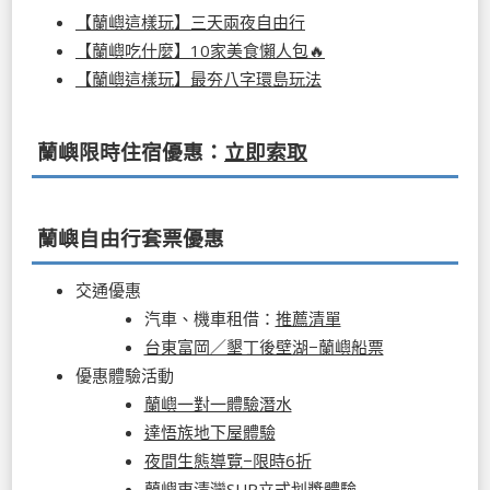
【蘭嶼這樣玩】三天兩夜自由行
【蘭嶼吃什麼】10家美食懶人包🔥
【蘭嶼這樣玩】最夯八字環島玩法
蘭嶼限時住宿優惠：
立即索取
蘭嶼自由行套票優惠
交通優惠
汽車、機車租借：
推薦清單
台東富岡／墾丁後壁湖−蘭嶼船票
優惠體驗活動
蘭嶼一對一體驗潛水
達悟族地下屋體驗
夜間生態導覽−限時6折
蘭嶼東清灣SUP立式划槳體驗