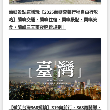
蘭嶼景點這樣玩【2025蘭嶼套裝行程自由行攻
略】蘭嶼交通、蘭嶼住宿、蘭嶼景點、蘭嶼美
食，蘭嶼三天兩夜輕鬆規劃！
【微笑台灣368鄉鎮】319向前行、368再開鄉，