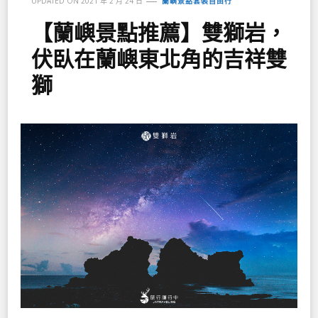
UPDATED ON
2021 年 2 月 24 日
蘭嶼景點套裝自由行
【蘭嶼景點推薦】雙獅岩，
伏臥在蘭嶼東北角的吉祥雙
獅