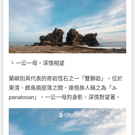
└ 一公一母，深情相望
蘭嶼別具代表的奇岩怪石之一「雙獅岩」，位於
東清、朗島兩部落之間，達悟族人稱之為「Ji-
panatosan」，一公一母的身影，深情對望著。