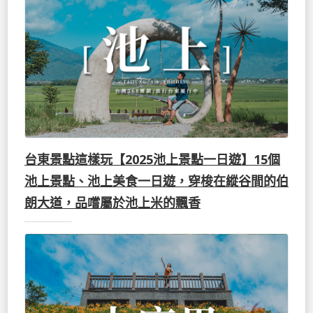
台東景點這樣玩【2025池上景點一日遊】15個
池上景點、池上美食一日遊，穿梭在縱谷間的伯
朗大道，品嚐屬於池上米的飄香