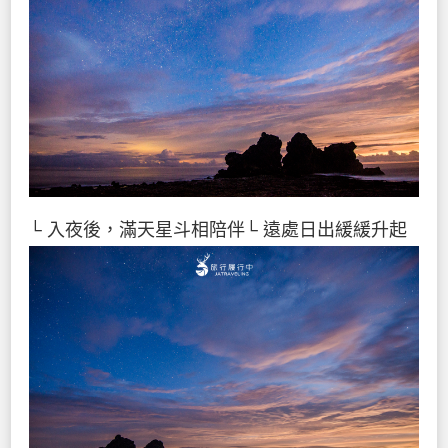
└ 入夜後，滿天星斗相陪伴
└ 遠處日出緩緩升起