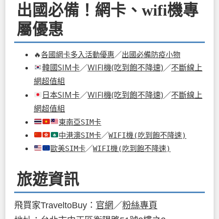
出國必備！網卡、wifi機專
屬優惠
🔥
各國網卡多入活動優惠
／
出國必備防疫小物
韓國SIM卡
／
WIFI機(吃到飽不降速)
／
不斷線上
網超值組
日本SIM卡
／
WIFI機(吃到飽不降速)
／
不斷線上
網超值組
東南亞SIM卡
中港澳SIM卡
／
WIFI機(吃到飽不降速)
歐美SIM卡
／
WIFI機(吃到飽不降速)
旅遊資訊
飛買家TraveltoBuy：
官網
／
粉絲專頁