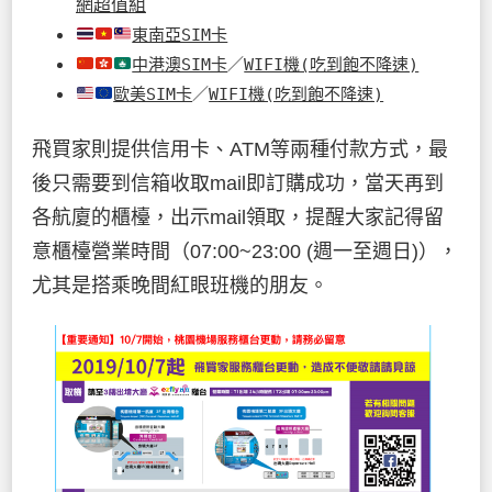
網超值組
東南亞SIM卡
中港澳SIM卡
／
WIFI機(吃到飽不降速)
歐美SIM卡
／
WIFI機(吃到飽不降速)
飛買家則提供信用卡、ATM等兩種付款方式，最
後只需要到信箱收取mail即訂購成功，當天再到
各航廈的櫃檯，出示mail領取，提醒大家記得留
意櫃檯營業時間（07:00~23:00 (週一至週日)），
尤其是搭乘晚間紅眼班機的朋友。