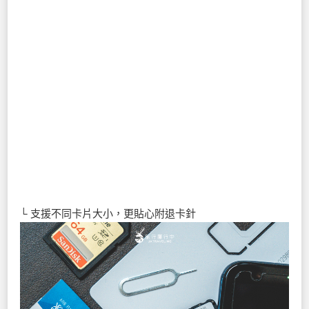
└ 支援不同卡片大小，更貼心附退卡針