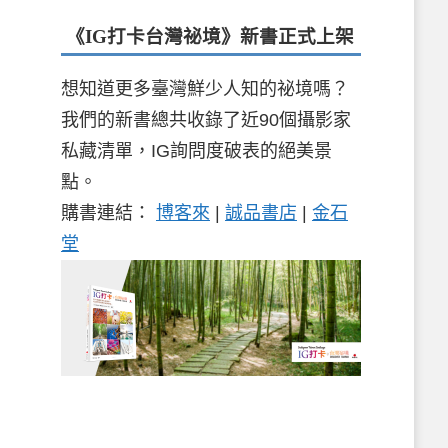
《IG打卡台灣祕境》新書
正式上架
想知道更多臺灣鮮少人知的祕境嗎？
我們的新書總共收錄了近90個攝影家
私藏清單，IG詢問度破表的絕美景
點。
購書連結：
博客來
|
誠品書店
|
金石
堂