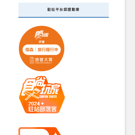
駐站平台認證勳章