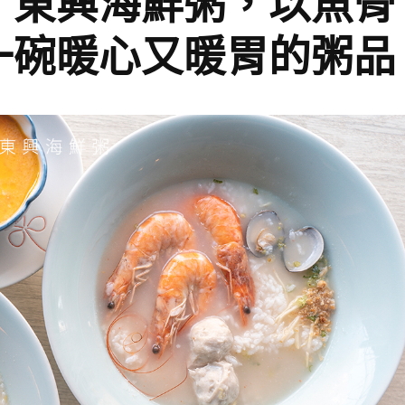
】東興海鮮粥，以魚骨
一碗暖心又暖胃的粥品