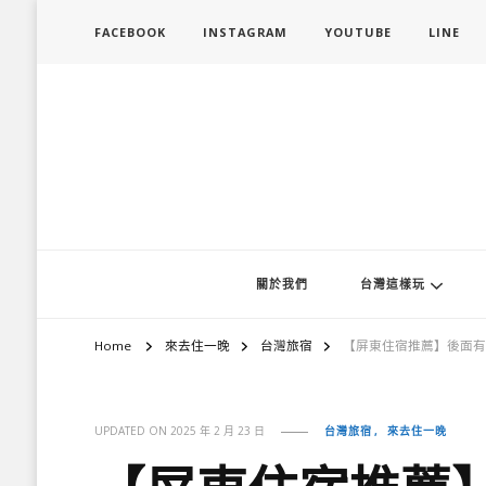
FACEBOOK
INSTAGRAM
YOUTUBE
LINE
旅行履行中
台灣旅遊景點懶人包、368鄉鎮深度旅遊、主題攝影教學
關於我們
台灣這樣玩
Home
來去住一晚
台灣旅宿
【屏東住宿推薦】後面有灣
台灣旅宿
來去住一晚
UPDATED ON
2025 年 2 月 23 日