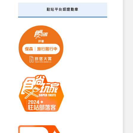
駐站平台認證勳章