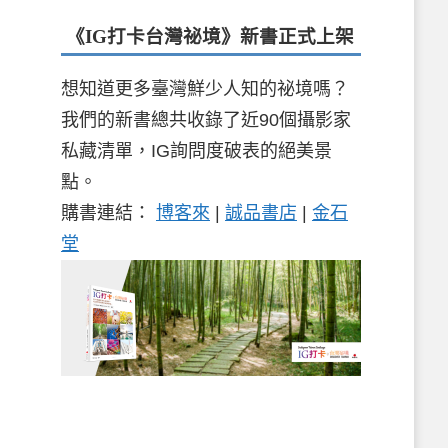
《IG打卡台灣祕境》新書
正式上架
想知道更多臺灣鮮少人知的祕境嗎？
我們的新書總共收錄了近90個攝影家
私藏清單，IG詢問度破表的絕美景
點。
購書連結：
博客來
|
誠品書店
|
金石
堂