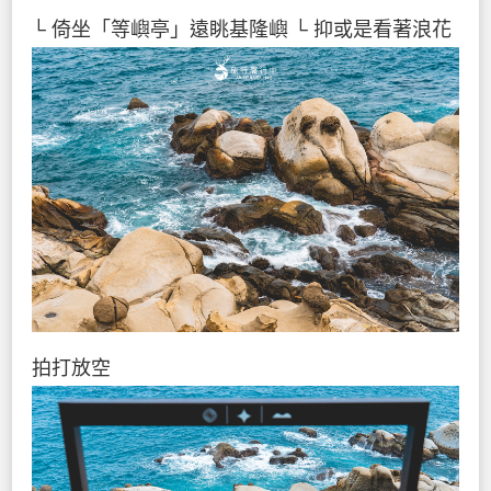
└ 倚坐「等嶼亭」遠眺基隆嶼
└ 抑或是看著浪花
拍打放空