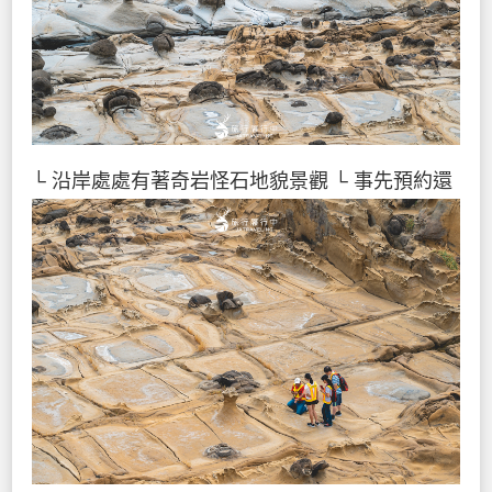
└ 沿岸處處有著奇岩怪石地貌景觀
└ 事先預約還