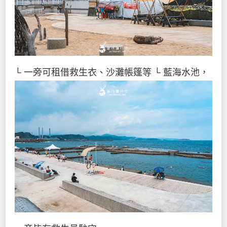
└ 一旁可租借救生衣、沙灘帳篷等
└ 藍海水池，