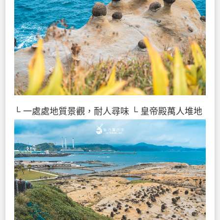
└ 一處處地質景觀，耐人尋味
└ 皇帝殿萬人堆地