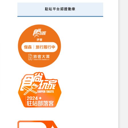
駐站平台認證勳章