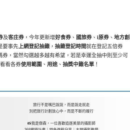
券
及
客庄券
，今年更新增
好食券
、
國旅券
、
i原券
、
地方創
是要事先
上網登記抽籤
，
抽籤登記時間
就在登記五倍券
碼券，當然勾選越多越有希望，若是幸運全抽中則至少可
來看看各券
使用範圍
、
用途
、
抽獎中籤名單
！
旅行不是嘴巴說說，而是說走就走
別把旅行計劃放心中，而是不斷的履行
📸我是傑森，一位喜歡追逐美景的攝影師
368鄉鎮計畫｜特色遊程分享｜主題攝影教學