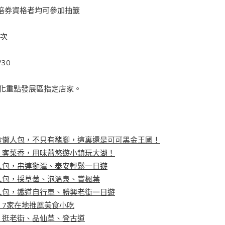
五倍券資格者均可參加抽籤
4次
/30
文化重點發展區指定店家。
食懶人包，不只有豬腳，這裏還是可可黑金王國！
、客菜香，用味蕾悠遊小鎮玩大湖！
人包，串連獅潭、泰安輕鬆一日遊
人包，採草莓、泡溫泉、賞楓葉
人包，鐵道自行車、勝興老街一日遊
，7家在地推薦美食小吃
，逛老街、品仙草、登古道