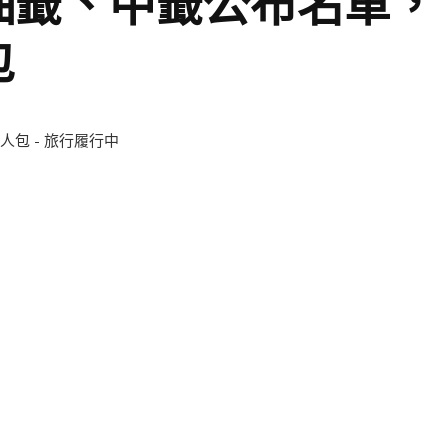
抽籤、中籤公布名單，
包