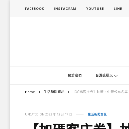
FACEBOOK
INSTAGRAM
YOUTUBE
LINE
旅行履行中
台灣旅遊景點懶人包、368鄉鎮深度旅遊、主題攝影教學
關於我們
台灣這樣玩
Home
生活新聞資訊
【加碼客庄券】抽籤、中籤公布名單
UPDATED ON
2022 年 12 月 17 日
生活新聞資訊