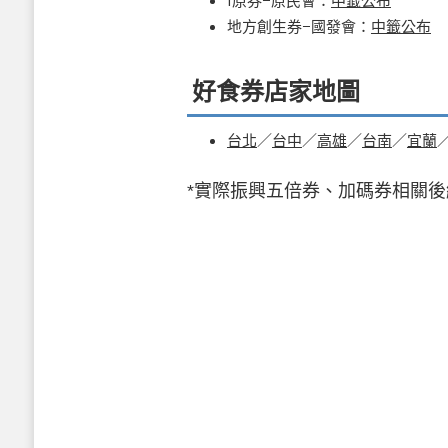
I原券−原民會：
中籤公布
地方創生券−國發會：
中籤公布
好食券店家地圖
台北
／
台中
／
高雄
／
台南
／
宜蘭
*實際振興五倍券、加碼券相關