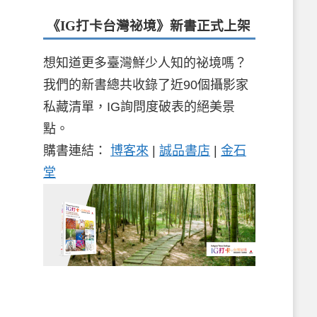
《IG打卡台灣祕境》新書
正式上架
想知道更多臺灣鮮少人知的祕境嗎？
我們的新書總共收錄了近90個攝影家
私藏清單，IG詢問度破表的絕美景
點。
購書連結：
博客來
|
誠品書店
|
金石
堂