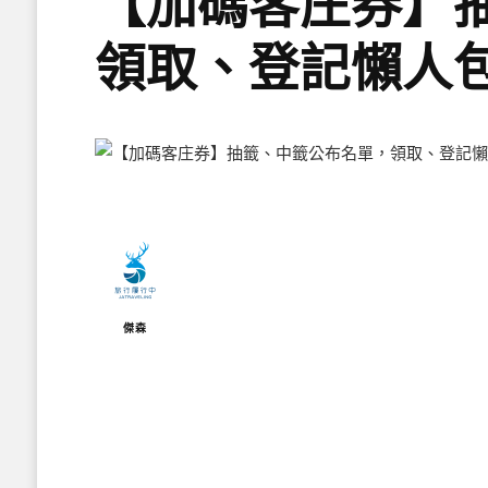
【加碼客庄券】
領取、登記懶人
傑森