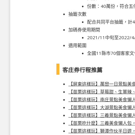
份數：40萬份，符合
抽籤次數
配合共同平台抽籤，計
加碼券使用期間
2021/11中旬至2022/4
適用範圍
全國11縣市70個客家
客庄券行程推薦
【屏東這樣玩】萬巒一日景點美
【苗栗這樣玩】草莓甜、生薑辣
【苗栗這樣玩】南庄景點美食懶
【苗栗這樣玩】大湖景點美食懶
【苗栗這樣玩】三義景點美食懶
【苗栗吃什麼】三義美食懶人包
【苗栗這樣玩】獅潭作伙半日遊