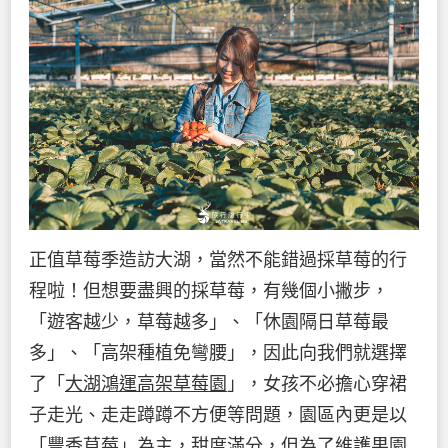
正值草莓季造訪大湖，當然不能錯過採草莓的行
程啦！但想要盡興的採草莓，有幾個小撇步，
「遊客越少，草莓越多」、「休園隔日草莓最
多」、「高架種植免彎腰」，因此向我們就選擇
了「
大湖鴻運高架草莓園
」，女孩不必擔心穿裙
子走光、走走蹲蹲不方便等問題，園區內更是以
「豐香草莓」為主，甜度滿分，但為了維護果園