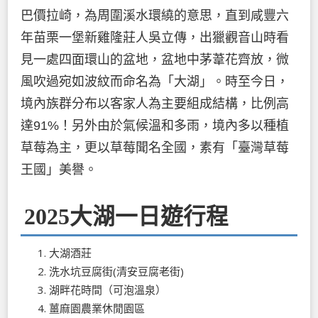
巴價拉崎，為周圍溪水環繞的意思，直到咸豐六
年苗栗一堡新雞隆莊人吳立傳，出獵觀音山時看
見一處四面環山的盆地，盆地中茅葦花齊放，微
風吹過宛如波紋而命名為「大湖」。時至今日，
境內族群分布以客家人為主要組成結構，比例高
達91%！另外由於氣候溫和多雨，境內多以種植
草莓為主，更以草莓聞名全國，素有「臺灣草莓
王國」美譽。
2025大湖一日遊行程
大湖酒莊
洗水坑豆腐街(清安豆腐老街)
湖畔花時間（可泡溫泉）
薑麻園農業休閒園區