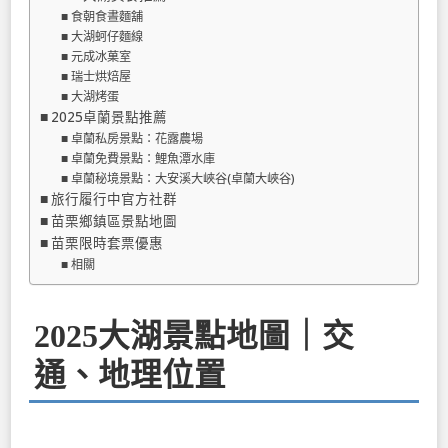
食朝食晝麵舖
大湖蚵仔麵線
元成冰菓室
瑞士烘焙屋
大湖烤蛋
2025卓蘭景點推薦
卓蘭私房景點：花露農場
卓蘭免費景點：鯉魚潭水庫
卓蘭秘境景點：大安溪大峽谷(卓蘭大峽谷)
旅行履行中官方社群
苗栗鄉鎮區景點地圖
苗栗限時套票優惠
相關
2025大湖景點地圖｜交
通、地理位置