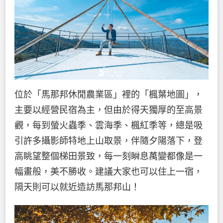
位於「馬那邦休閒農業區」裡的「楓葉地圖」，
主要以經營民宿為主，但由於得天獨厚的至高景
觀，每到螢火蟲季、雲海季、楓紅季等，總是吸
引許多攝影師特地上山取景，伴隨夕陽落下，登
高眺望整個梯田景致，每一刻瞬息萬變都像是一
幅畫般，美不勝收。建議大家也可以住上一宿，
隔天則可以就近造訪馬那邦山！