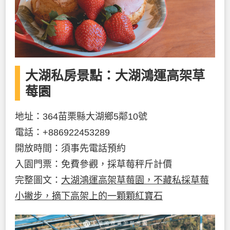
大湖私房景點：大湖鴻運高架草
莓園
地址：364苗栗縣大湖鄉5鄰10號
電話：+886922453289
開放時間：須事先電話預約
入園門票：免費參觀，採草莓秤斤計價
完整圖文：
大湖鴻運高架草莓園，不藏私採草莓
小撇步，摘下高架上的一顆顆紅寶石