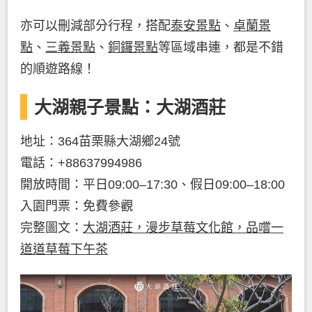
亦可以刪減部分行程，搭配
泰安景點
、
卓蘭景
點
、
三義景點
、
銅鑼景點
等區域串連，都是不錯
的順遊路線！
大湖親子景點：大湖酒莊
地址：364苗栗縣大湖鄉24號
電話：+88637994986
開放時間：平日09:00–17:30、假日09:00–18:00
入園門票：免費參觀
完整圖文：
大湖酒莊，漫步草莓文化館，品嚐一
道道草莓下午茶