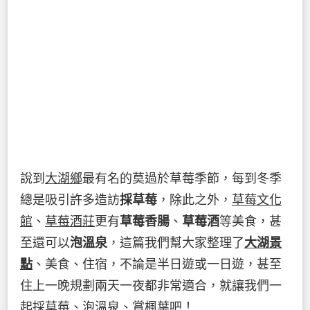
說到
大湖鄉
最有名的莫過於草莓季節，每到冬季
總是吸引許多造訪
採草莓
，除此之外，
草莓文化
館
、
草莓酒莊
更有
草莓香腸
、
草莓酒
等美食，甚
至還可以
泡溫泉
，這篇我們幫大家整理了
大湖景
點
、美食、住宿，不論是半日遊或一日遊，甚至
住上一晚規劃兩天一夜都非常適合，就讓我們一
起採草莓、泡溫泉、賞楓葉吧！