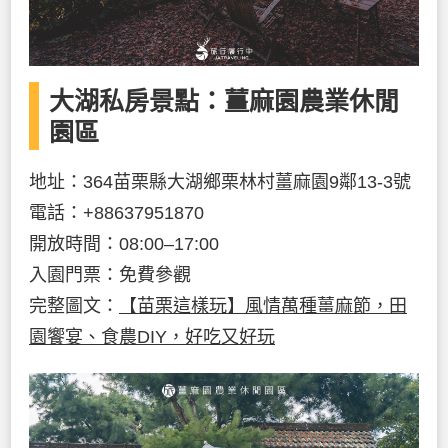
大湖私房景點：薑麻園農業休閒
園區
地址：364苗栗縣大湖鄉栗林村薑麻園9鄰13-3號
電話：+88637951870
開放時間：08:00–17:00
入園門票：免費參觀
完整圖文：
【苗栗這樣玩】風情萬種薑麻節，田
園饗宴、食農DIY，好吃又好玩