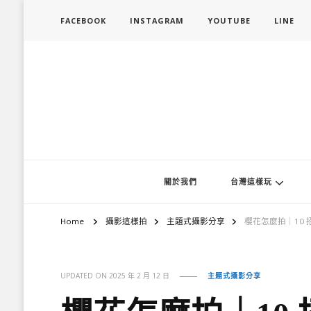
FACEBOOK
INSTAGRAM
YOUTUBE
LINE
旅行履行中
台灣旅遊景點懶人包、368鄉鎮深度旅遊、主題攝影教學
關於我們
台灣這樣玩
Home
攝影這樣拍
主題式攝影分享
櫻花怎麼拍｜10
UPDATED ON
2025 年 2 月 12 日
主題式攝影分享