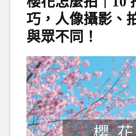
櫻花怎麼拍｜10
巧，人像攝影、
與眾不同！