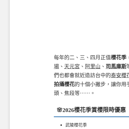
每年的二、三、四月正值
櫻花季
場
、
天元宮
、
阿里山
、
司馬庫斯
們也都會就近造訪台中的
泰安櫻
拍攝櫻花
的十個小撇步，讓你用
頭、焦段等⋯⋯。
🌸
2026櫻花季
賞櫻限時優惠
武陵櫻花季