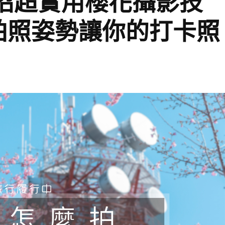
 招超實用櫻花攝影技
拍照姿勢讓你的打卡照