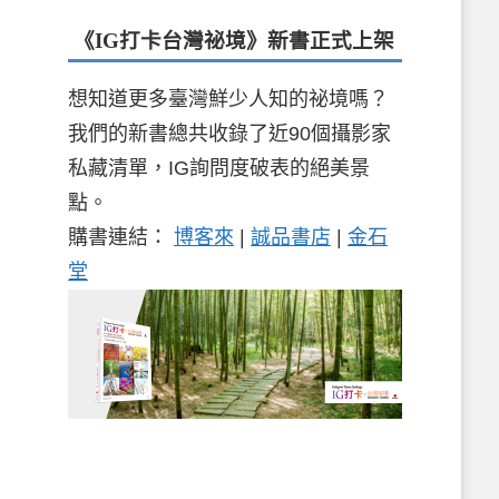
《IG打卡台灣祕境》新書
正式上架
想知道更多臺灣鮮少人知的祕境嗎？
我們的新書總共收錄了近90個攝影家
私藏清單，IG詢問度破表的絕美景
點。
購書連結：
博客來
|
誠品書店
|
金石
堂