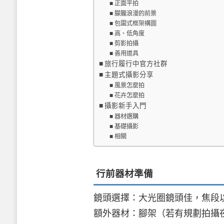
正面平拍
朦朧浪漫的前景
包圍式框架構圖
高、低角度
剪影拍攝
善用道具
旅行履行中官方社群
主題式攝影分享
風景怎麼拍
花卉怎麼拍
攝影新手入門
器材選購
基礎攝影
相關
行前器材準備
鏡頭選擇：大光圈鏡頭佳，焦段
額外器材：腳架（若有規劃拍攝