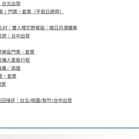
｜台北出發
場 | 門票・套票（平假日適用）
文化村｜雙人櫻花野餐組｜贈日月潭纜車
日遊｜台中出發
遊樂區門票、套票
日懶人套裝行程
嘉義／高雄
票・套票
門票
回接送｜台北/桃園/新竹/台中出發