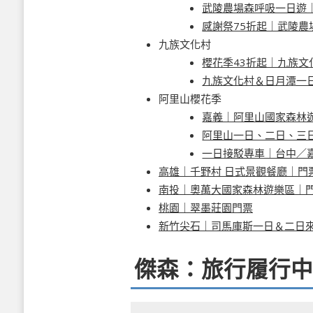
武陵農場森呼吸一日遊
感謝祭75折起｜武陵農
九族文化村
櫻花季43折起｜九族
九族文化村＆日月潭一
阿里山櫻花季
嘉義｜阿里山國家森林
阿里山一日、二日、三
一日接駁專車｜台中／
高雄｜千野村 日式景觀餐廳｜門
南投｜奧萬大國家森林遊樂區｜
桃園｜翠墨莊園門票
新竹尖石｜司馬庫斯一日＆二日來
傑森：旅行履行中