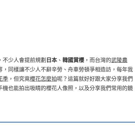
，不少人會提前規劃
日本
、
韓國賞櫻
，而台灣的
武陵農
等，同樣讓不少人不辭辛勞、舟車勞頓爭相造訪，每年我
花季
，但究竟
櫻花怎麼拍
呢？這篇就好好跟大家分享我們
手機也能拍出吸睛的櫻花人像照，以及分享我們常用的鏡