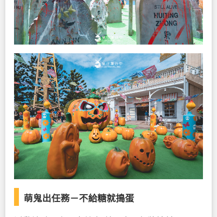
萌鬼出任務－不給糖就搗蛋