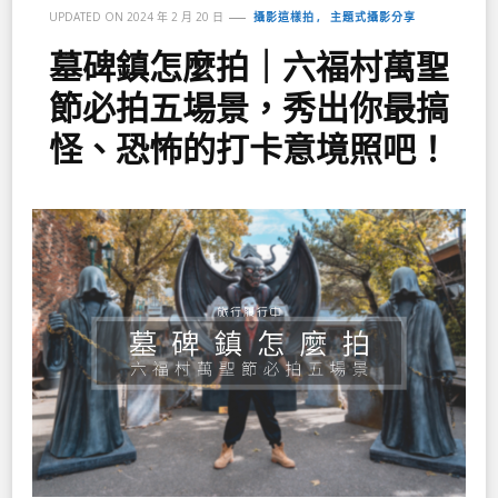
攝影這樣拍
主題式攝影分享
UPDATED ON
2024 年 2 月 20 日
墓碑鎮怎麼拍｜六福村萬聖
節必拍五場景，秀出你最搞
怪、恐怖的打卡意境照吧！