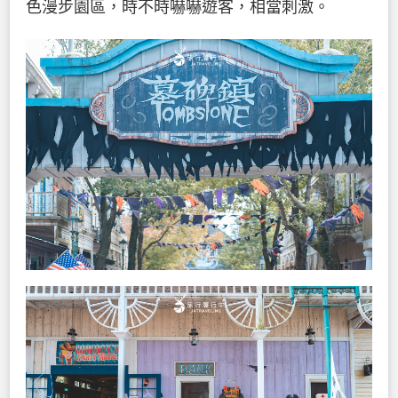
色漫步園區，時不時嚇嚇遊客，相當刺激。