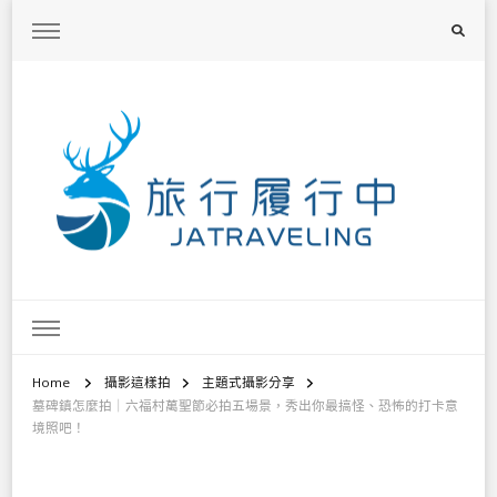
旅行履行中
台灣旅遊景點懶人包、368鄉鎮深度旅遊、主題攝影教學
Home
攝影這樣拍
主題式攝影分享
墓碑鎮怎麼拍｜六福村萬聖節必拍五場景，秀出你最搞怪、恐怖的打卡意
境照吧！