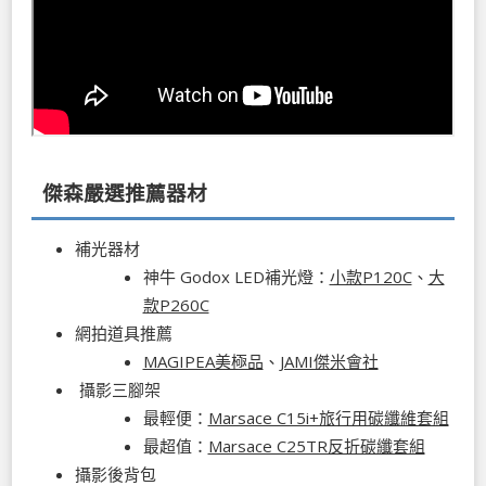
傑森嚴選推薦器材
補光器材
神牛 Godox LED補光燈：
小款P120C
、
大
款P260C
網拍道具推薦
MAGIPEA美極品
、
JAMI傑米會社
攝影三腳架
最輕便：
Marsace C15i+旅行用碳纖維套組
最超值：
Marsace C25TR反折碳纖套組
攝影後背包