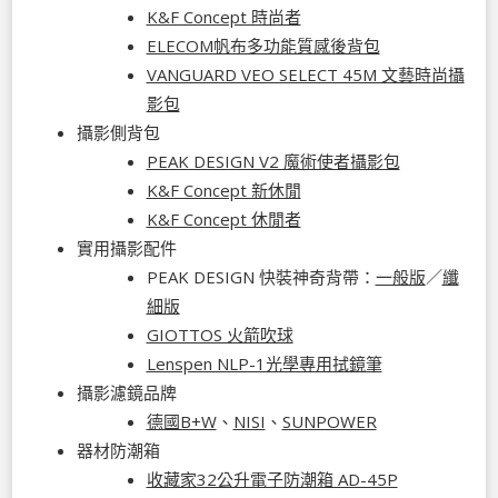
K&F Concept 時尚者
ELECOM帆布多功能質感後背包
VANGUARD VEO SELECT 45M 文藝時尚攝
影包
攝影側背包
PEAK DESIGN V2 魔術使者攝影包
K&F Concept 新休閒
K&F Concept 休閒者
實用攝影配件
PEAK DESIGN 快裝神奇背帶：
一般版
／
纖
細版
GIOTTOS 火箭吹球
Lenspen NLP-1光學專用拭鏡筆
攝影濾鏡品牌
德國B+W
、
NISI
、
SUNPOWER
器材防潮箱
收藏家32公升電子防潮箱 AD-45P