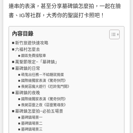
連串的表演，甚至分享墓碑鎮怎麼拍，一起在臉
書、IG等社群，大秀你的聖誕打卡照吧！
內容目錄
新竹旅遊快速攻略
六福村怎麼去
園區免費接駁車
萬聖節限定−「墓碑鎮」
墓碑鎮的日常
萌鬼出任務－不給糖就搗蛋
國際級獨家表演《驚奇快閃》
喪屍惡魔大遊行《厄鈴鬼門開》
墓碑鎮的夜晚
國際級獨家表演《驚奇快閃》
喪屍惡靈之夜《惡靈驚魂夜》
墓碑鎮怎麼拍−必拍五場景
墓碑鎮場景一
墓碑鎮場景二
墓碑鎮場景三