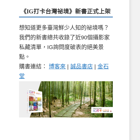
《IG打卡台灣祕境》新書
正式上架
想知道更多臺灣鮮少人知的祕境嗎？
我們的新書總共收錄了近90個攝影家
私藏清單，IG詢問度破表的絕美景
點。
購書連結：
博客來
|
誠品書店
|
金石
堂