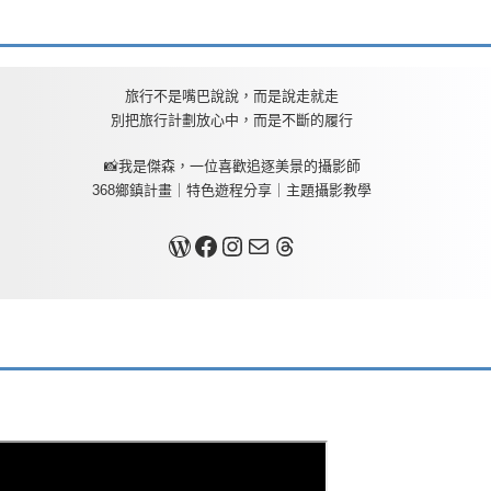
旅行不是嘴巴說說，而是說走就走
別把旅行計劃放心中，而是不斷的履行
📸我是傑森，一位喜歡追逐美景的攝影師
368鄉鎮計畫｜特色遊程分享｜主題攝影教學
關於我
Facebook
Instagram
Mail
Threads