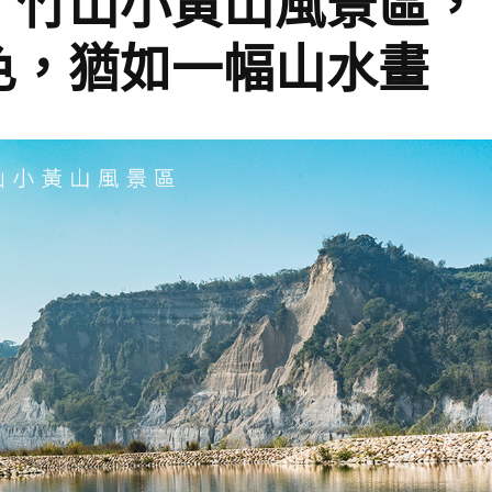
】竹山小黃山風景區，
色，猶如一幅山水畫