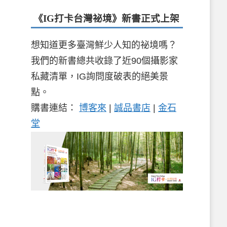
《IG打卡台灣祕境》新書
正式上架
想知道更多臺灣鮮少人知的祕境嗎？
我們的新書總共收錄了近90個攝影家
私藏清單，IG詢問度破表的絕美景
點。
購書連結：
博客來
|
誠品書店
|
金石
堂