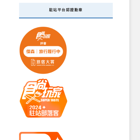
駐站平台認證勳章