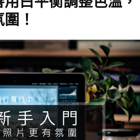
善用白平衡調整色溫，
氛圍！