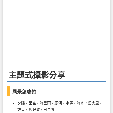
主題式攝影分享
風景怎麼拍
夕陽
/
星空
/
流星雨
/
銀河
/
水舞
/
流水
/
螢火蟲
/
煙火
/
藍眼淚
/
日全食