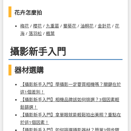
花卉怎麼拍
梅花
/
櫻花
/
九重葛
/
蜀葵花
/
油桐花
/
金針花
/
花
海
/
落羽松
/
楓葉
攝影新手入門
器材選購
【攝影新手入門】學攝影一定要買相機嗎？關鍵在於
這1個差別！
【攝影新手入門】相機品牌該如何挑選？3個因素輕
鬆篩選！
【攝影新手入門】拿單眼就能輕鬆拍出美照？重點在
於這1個因素！
【攝影新手入門】如何挑選攝影器材？簡單3個步驟