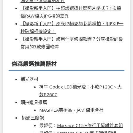
陽天看不清螢幕的相片
【攝影新手入門】拍照該選擇什麼照片格式？1次搞
懂RAW檔與JPG檔的差異
【攝影新手入門】原來IG攝影師都這樣拍，用EXIF一
秒破解相機設定！
【攝影新手入門】該用什麼修圖軟體？分享攝影師最
常用的3款修圖軟體
傑森嚴選推薦器材
補光器材
神牛 Godox LED補光燈：
小款P120C
、
大
款P260C
網拍道具推薦
MAGIPEA美極品
、
JAMI傑米會社
攝影三腳架
最輕便：
Marsace C15i+旅行用碳纖維套組
最超值：
Marsace C25TR反折碳纖套組