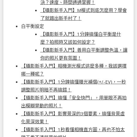
決？速度、時間通通掌握！
【攝影新手入門】M模式到底怎麼用？學會
了就踏出新手村了！
白平衡設定
【攝影新手入門】1分鐘搞懂白平衡是什
麼？拍照時又該如何設定？
【攝影新手入門】善用白平衡調整色溫，讓
你的照片更有氛圍！
【攝影新手入門】相機測光模式這麼多種，我該選擇
哪一種呢？
【攝影新手入門】1分鐘搞懂曝光補償(+/-EV)，一秒
調整照片明暗不再搞錯！
【攝影新手入門】搞懂「安全快門」，用單眼不再拍
出模糊晃動的照片！
【攝影新手入門】影響景深的3個要素，搞懂背景虛
化景深效果！
【攝影新手入門】1秒看懂相機直方圖，再也不怕太