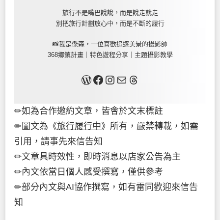
旅行不是嘴巴說說，而是說走就走
別把旅行計劃放心中，而是不斷的履行
📸我是傑森，一位喜歡追逐美景的攝影師
368鄉鎮計畫｜特色遊程分享｜主題攝影教學
關於我
Facebook
Instagram
Mail
Threads
✏如為合作邀約文章，皆會於文末標註
✏圖文為《
旅行履行中
》所有，嚴禁轉載，如需
引用，請事先來信告知
✏文章具時效性，即時消息以店家公告為主
✏內文依當日個人感受撰寫，僅供參考
✏部分內文與AI協作撰寫，如有雷同歡迎來信告
知