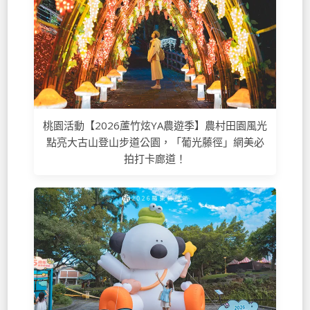
桃園活動【2026蘆竹炫YA農遊季】農村田園風光
點亮大古山登山步道公園，「葡光藤徑」網美必
拍打卡廊道！