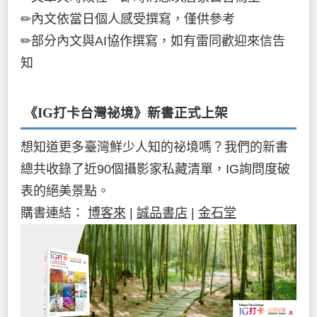
✏內文依當日個人感受撰寫，僅供參考
✏部分內文與AI協作撰寫，如有雷同歡迎來信告
知
《IG打卡台灣祕境》新書
正式上架
想知道更多臺灣鮮少人知的祕境嗎？我們的新書
總共收錄了近90個攝影家私藏清單，IG詢問度破
表的絕美景點。
購書連結：
博客來
|
誠品書店
|
金石堂