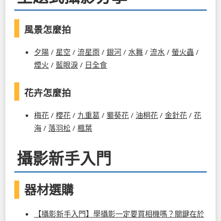
風景怎麼拍
夕陽
/
星空
/
流星雨
/
銀河
/
水舞
/
流水
/
螢火蟲
/
煙火
/
藍眼淚
/
日全食
花卉怎麼拍
梅花
/
櫻花
/
九重葛
/
蜀葵花
/
油桐花
/
金針花
/
花
海
/
落羽松
/
楓葉
攝影新手入門
器材選購
【攝影新手入門】學攝影一定要買相機嗎？關鍵在於