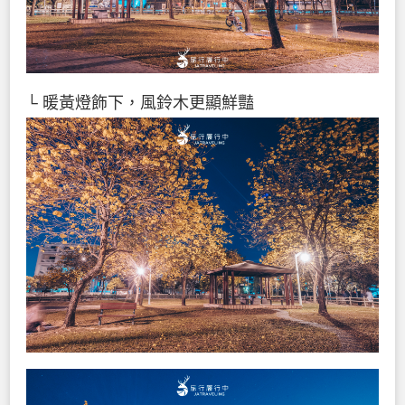
└ 暖黃燈飾下，風鈴木更顯鮮豔