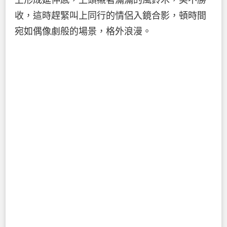
上形成延伸感，上頭襯著滿滿的風鈴木，美不勝
收，這時趕緊叫上同行的情侶入鏡合影，頓時間
宛如偶像劇般的場景，格外浪漫。