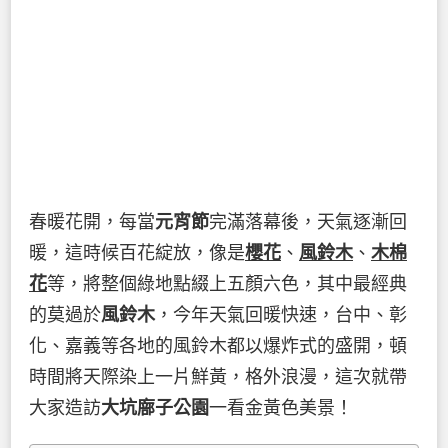
春暖花開，每當
元宵節
完滿落幕後，天氣逐漸回
暖，這時候百花綻放，像是
櫻花
、
風鈴木
、
木棉
花
等，將整個綠地點綴上五顏六色，其中最經典
的莫過於
風鈴木
，今年天氣回暖快速，台中、彰
化、嘉義等各地的風鈴木都以爆炸式的盛開，頓
時間將天際染上一片鮮黃，格外浪漫，這次就帶
大家造訪
大坑廍子公園
一看金黃色美景！