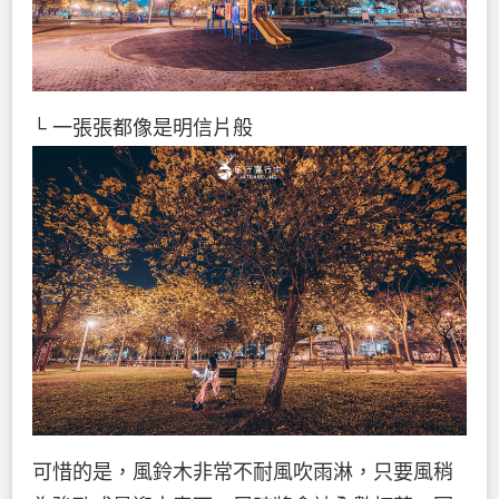
└ 一張張都像是明信片般
可惜的是，風鈴木非常不耐風吹雨淋，只要風稍