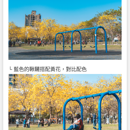
└ 藍色的鞦韆搭配黃花，對比配色