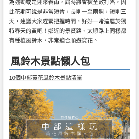
為強勁或是迎來春雨，屆時將會被全數打落，因
此花期可說是非常短暫，長則一至兩週，短則三
天，建議大家趕緊把握時間，好好一睹這屬於獨
特春天的黃吧！鄰近的景賢路、太順路上同樣都
有種植風鈴木，非常適合順遊賞花。
風鈴木景點懶人包
10個中部黃花風鈴木景點清單