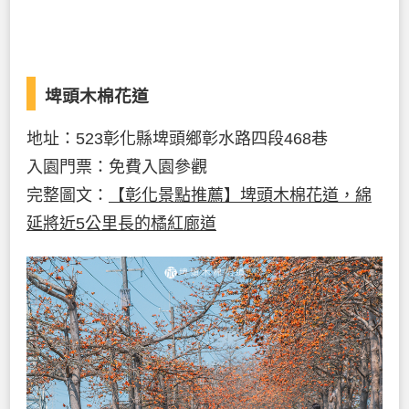
埤頭木棉花道
地址：523彰化縣埤頭鄉彰水路四段468巷
入園門票：免費入園參觀
完整圖文：
【彰化景點推薦】埤頭木棉花道，綿
延將近5公里長的橘紅廊道