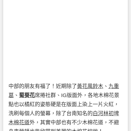
中部的朋友有福了！近期除了
黃花風鈴木
、
九重
葛
、
蜀葵花
席捲社群、IG版面外，各地木棉花景
點也以橘紅的姿態硬是在版面上染上一片火紅，
洗刷每個人的螢幕，除了台南知名的
白河林初埤
木棉花道
外，其實中部也有不少木棉花道，不避