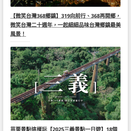
【微笑台灣368鄉鎮】319向前行、368再開鄉，
微笑台灣二十週年，一起細細品味台灣鄉鎮最美
風景！
苗栗景點這樣玩【2025三義景點一日遊】18個