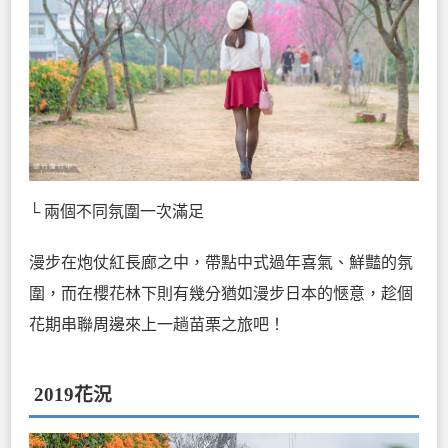
└ 兩個不同氛圍一次滿足
漫步在炮仗紅長廊之中，帶點中式過年喜氣、鮮豔的氛
圍，而在櫻花林下則有幾分猶如漫步日本的愜意，趁個
花期串聯周邊來上一趟苗栗之旅吧！
2019花況