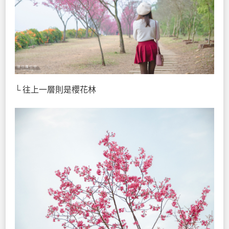
└ 往上一層則是櫻花林