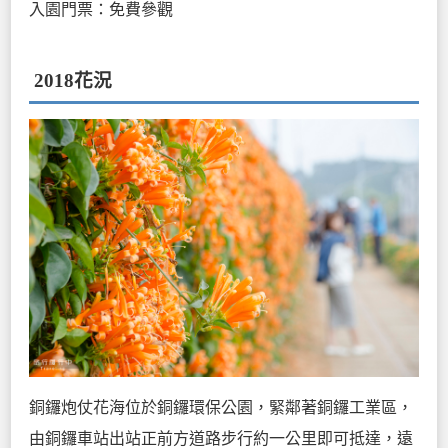
入園門票：免費參觀
2018花況
銅鑼炮仗花海位於銅鑼環保公園，緊鄰著銅鑼工業區，
由銅鑼車站出站正前方道路步行約一公里即可抵達，遠