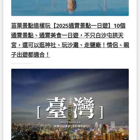
苗栗景點這樣玩【2025通霄景點一日遊】10個
通霄景點、通霄美食一日遊，不只白沙屯拱天
宮，還可以逛神社、玩沙灘、走鹽廠！情侶、親
子出遊都適合！