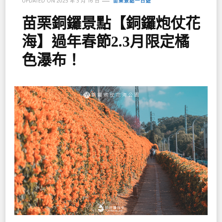
UPDATED ON
2025 年 3 月 16 日
苗栗景點一日遊
苗栗銅鑼景點【銅鑼炮仗花
海】過年春節2.3月限定橘
色瀑布！