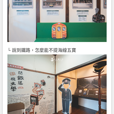
└ 說到鐵路，怎麼能不提海線五寶