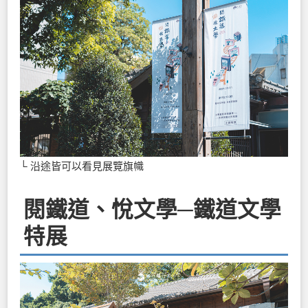
└ 沿途皆可以看見展覽旗幟
閱鐵道、悅文學─鐵道文學
特展