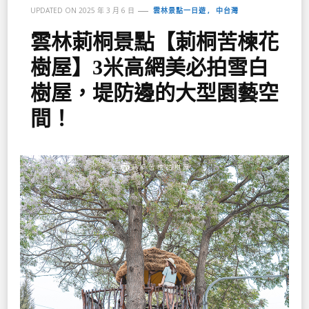
雲林景點一日遊
中台灣
UPDATED ON
2025 年 3 月 6 日
雲林莿桐景點【莿桐苦楝花
樹屋】3米高網美必拍雪白
樹屋，堤防邊的大型園藝空
間！