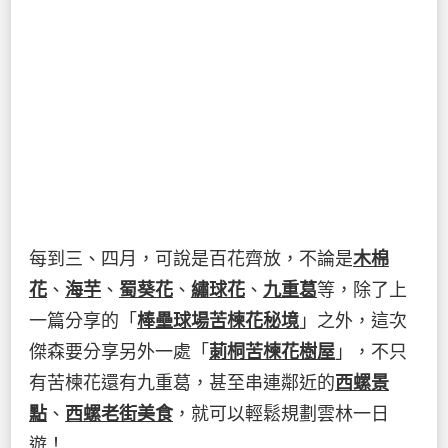
每到三、四月，可說是百花齊放，不論是
木棉
花
、
海芋
、
蜀葵花
、
繡球花
、
九重葛
等，除了上
一篇分享的「
棒壘球場苦楝花秘境
」之外，這次
傑森要分享另外一處「
莿桐苦楝花樹屋
」，不只
有苦楝花還有九重葛，甚至串連鄰近的
西螺景
點
、
西螺老街美食
，就可以輕鬆規劃雲林一日
遊！