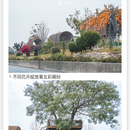
└ 不同花卉綻放著五彩繽紛