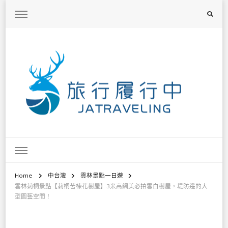
旅行履行中
台灣旅遊景點懶人包、368鄉鎮深度旅遊、主題攝影教學
Home
中台灣
雲林景點一日遊
雲林莿桐景點【莿桐苦楝花樹屋】3米高網美必拍雪白樹屋，堤防邊的大
型園藝空間！