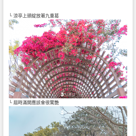
└ 涼亭上頭綻放著九重葛
└ 屆時滿開應該會很驚艷