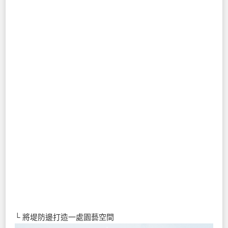
└ 將堤防邊打造一處園藝空間