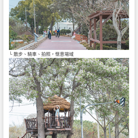
└ 散步、騎車、拍照，愜意場域