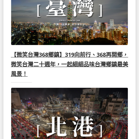
【微笑台灣368鄉鎮】319向前行、368再開鄉，
微笑台灣二十週年，一起細細品味台灣鄉鎮最美
風景！