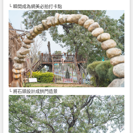
└ 瞬間成為網美必拍打卡點
└ 將石頭設計成拱門造景