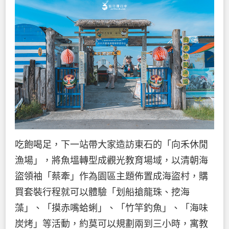
吃飽喝足，下一站帶大家造訪東石的「向禾休閒
漁場」，將魚塭轉型成觀光教育場域，以清朝海
盜領袖「蔡牽」作為園區主題佈置成海盜村，購
買套裝行程就可以體驗「划船搶龍珠、挖海
藻」、「摸赤嘴蛤蜊」、「竹竿釣魚」、「海味
炭烤」等活動，約莫可以規劃兩到三小時，寓教