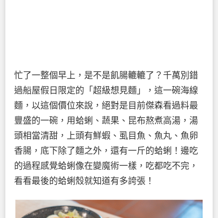
忙了一整個早上，是不是飢腸轆轆了？千萬別錯
過船屋假日限定的「超級想見麵」，這一碗海線
麵，以這個價位來說，絕對是目前傑森看過料最
豐盛的一碗，用蛤蜊、蔬果、昆布熬煮高湯，湯
頭相當清甜，上頭有鮮蝦、虱目魚、魚丸、魚卵
香腸，底下除了麵之外，還有一斤的蛤蜊！邊吃
的過程感覺蛤蜊像在變魔術一樣，吃都吃不完，
看看最後的蛤蜊殼就知道有多誇張！