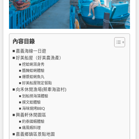
內容目錄
嘉義海線一日遊
好美船屋（好美農漁產）
挖蛤蜊濕身秀
醬醃蛤蜊體驗
爆漿蛤蜊魚丸
好美船屋限定餐點
向禾休閒漁場(蔡牽海盜村)
划船撈海藻體驗
摸文蛤體驗
海味燒烤BBQ
興義軒休閒園區
釣泰國蝦體驗
痛風蝦料理
嘉義鄉鎮區景點地圖