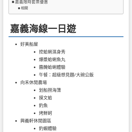
嘉義限時套票優惠
相關
嘉義海線一日遊
好美船屋
挖蛤蜊濕身秀
爆漿蛤蜊魚丸
醬醃蛤蜊體驗
午餐：超級想見麵/大碗公飯
向禾休閒農場
划船撈海薸
摸文蛤
釣魚
烤鮮蚵
興義軒休閒園區
釣蝦體驗