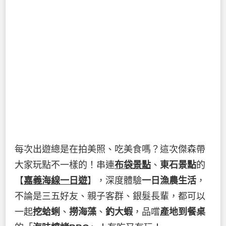
每次出遊總是在拍美照、吃美食嗎？這次傑森帶
大家玩點不一樣的！串連
布袋景點
、
東石景點
的
【
嘉義海線一日遊
】，深度體驗
一日漁農生活
，
不論是三五好友、親子客群、銀髮長輩，都可以
一起
挖蛤蜊
、
撈海藻
、
釣大蝦
，品嚐
產地到餐桌