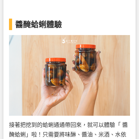
醬醃蛤蜊體驗
接著把挖到的蛤蜊通通帶回來，就可以體驗「 醬
醃蛤蜊」啦！只需要將味醂、醬油、米酒、水依