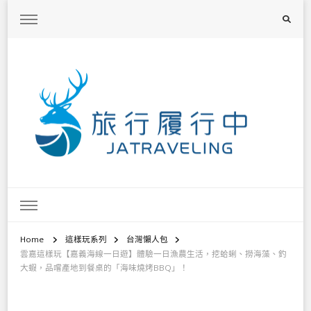
旅行履行中
台灣旅遊景點懶人包、368鄉鎮深度旅遊、主題攝影教學
Home
這樣玩系列
台灣懶人包
雲嘉這樣玩【嘉義海線一日遊】體驗一日漁農生活，挖蛤蜊、撈海藻、釣
大蝦，品嚐產地到餐桌的「海味燒烤BBQ」！