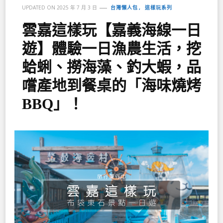
台灣懶人包
這樣玩系列
UPDATED ON
2025 年 7 月 3 日
雲嘉這樣玩【嘉義海線一日
遊】體驗一日漁農生活，挖
蛤蜊、撈海藻、釣大蝦，品
嚐產地到餐桌的「海味燒烤
BBQ」！