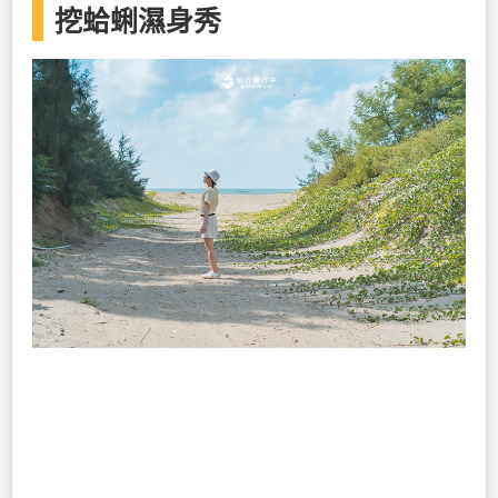
挖蛤蜊濕身秀