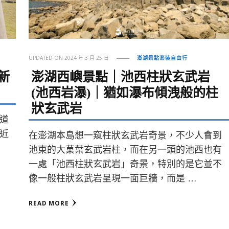
UPDATED ON
2024 年 3 月 25 日
澎湖景點套裝自由行
新
澎湖西嶼景點｜池西柱狀玄武岩
(池西岩瀑)｜猶如瀑布傾洩般的柱
狀玄武岩
道
近
在澎湖本島想一窺柱狀玄武岩奇景，不少人會到
池東的大菓葉玄武岩柱，而在另一頭的池西也有
一處「池西柱狀玄武岩」奇景，特別的是它並不
像一般柱狀玄武岩呈現一面巨牆，而是 …
READ MORE