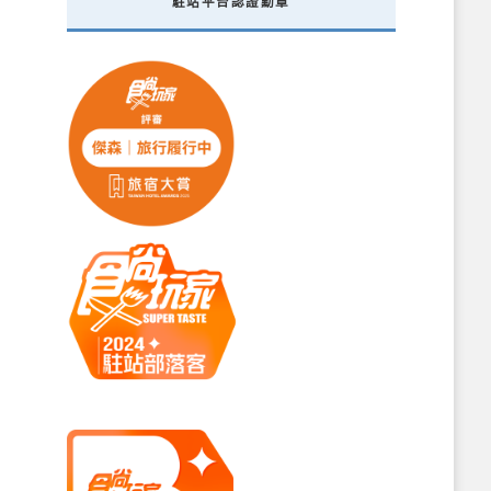
駐站平台認證勳章