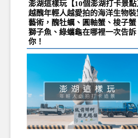
澎湖這樣玩【10個澎湖打卡景點
越醜年輕人越愛拍的海洋生物裝
藝術，醜牡蠣、圓軸蟹、梭子蟹
獅子魚、綠蠵龜在哪裡一次告訴
你！