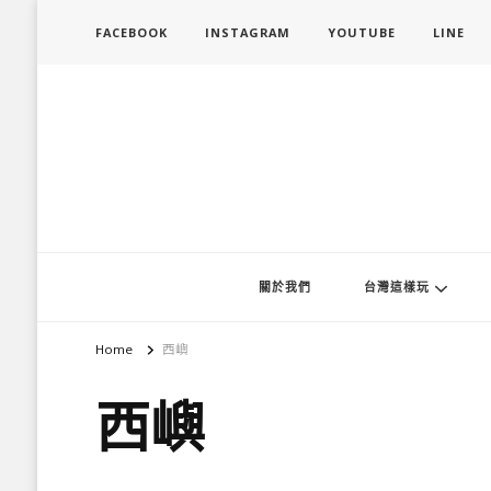
FACEBOOK
INSTAGRAM
YOUTUBE
LINE
旅行履行中
台灣旅遊景點懶人包、368鄉鎮深度旅遊、主題攝影教學
關於我們
台灣這樣玩
Home
西嶼
西嶼