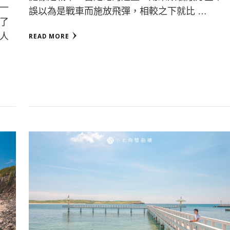
一
誤以為是戰車而施放飛彈，相較之下就比 …
了
人
READ MORE