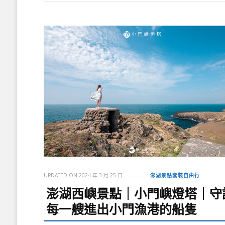
UPDATED ON
2024 年 3 月 25 日
澎湖景點套裝自由行
澎湖西嶼景點｜小門嶼燈塔｜守
每一艘進出小門漁港的船隻