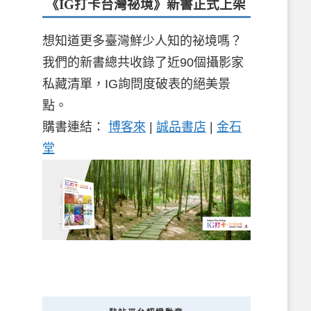
《IG打卡台灣祕境》新書
正式上架
想知道更多臺灣鮮少人知的祕境嗎？
我們的新書總共收錄了近90個攝影家
私藏清單，IG詢問度破表的絕美景
點。
購書連結：
博客來
|
誠品書店
|
金石
堂