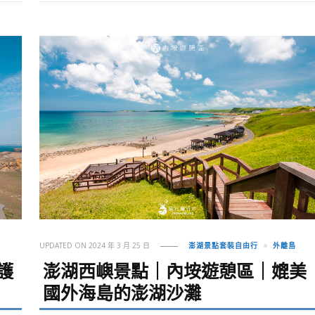
UPDATED ON
2024 年 3 月 25 日
澎湖景點套裝自由行
外離島
護
澎湖西嶼景點｜內垵遊憩區｜媲美
國外海島的澎湖沙灘