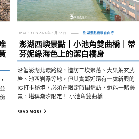
UPDATED ON
2024 年 3 月 22 日
澎湖景點套裝自由行
唯
澎湖西嶼景點｜小池角雙曲橋｜蒂
黃
芬妮綠海色上的潔白橋身
沿著澎湖北環路線，造訪二坎聚落、大果葉玄武
岩、池西岩瀑等地，但其實鄰近還有一處新興的
，
IG打卡秘境，必須在限定時間造訪，還能一睹美
並
景，堪稱潮汐限定！ 小池角雙曲橋 …
傍
READ MORE