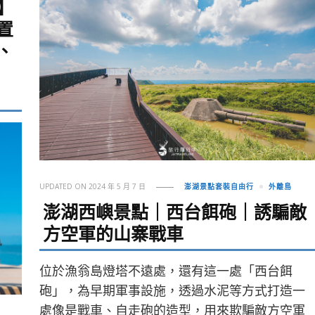
】
置
、
UPDATED ON
2024 年 5 月 7 日
澎湖景點套裝自由行
外離島
澎湖西嶼景點｜西台餌砲｜誘騙敵
方空軍的山寨戰車
位於漁翁島燈塔不遠處，還有這一處「西台餌
砲」，為早期軍事設施，透過水泥等方式打造一
處像是戰車、自走砲的造型，用來欺騙敵方空軍