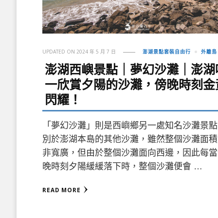
UPDATED ON
2024 年 5 月 7 日
澎湖景點套裝自由行
外離島
澎湖西嶼景點｜夢幻沙灘｜澎湖
一欣賞夕陽的沙灘，傍晚時刻金
閃耀！
「夢幻沙灘」則是西嶼鄉另一處知名沙灘景點
別於澎湖本島的其他沙灘，雖然整個沙灘面積
非寬廣，但由於整個沙灘面向西邊，因此每當
晚時刻夕陽緩緩落下時，整個沙灘便會 …
READ MORE